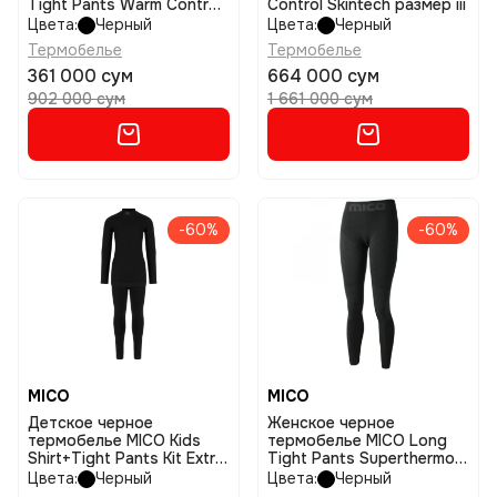
Tight Pants Warm Control
Control Skintech размер iii
размер i
Цвета:
Черный
Цвета:
Черный
Термобелье
Термобелье
361 000 сум
664 000 сум
902 000 сум
1 661 000 сум
-60%
-60%
MICO
MICO
Детское черное
Женское черное
термобелье MICO Kids
термобелье MICO Long
Shirt+Tight Pants Kit Extra
Tight Pants Superthermo
Rry размер iii
Primaloft размер ii
Цвета:
Черный
Цвета:
Черный