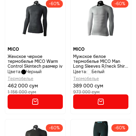
-60%
-60%
MICO
MICO
Женское черное
Мужское белое
термобелье MICO Warm
термобелье MICO Man
Control Skintech размер iv
Long Sleeves R/neck Shirt
Extra Dry размер i
Цвета:
Черный
Цвета:
Белый
Термобелье
Термобелье
462 000 сум
389 000 сум
1 156 000 сум
973 000 сум
-60%
-60%