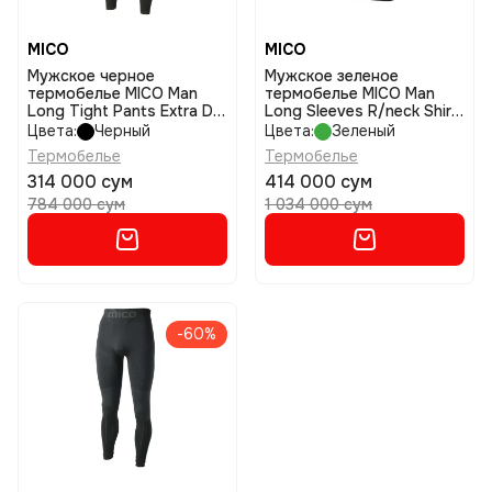
MICO
MICO
Мужское черное
Мужское зеленое
термобелье MICO Man
термобелье MICO Man
Long Tight Pants Extra Dry
Long Sleeves R/neck Shirt
Skintech размер ii
Extra Dry размер i
Цвета:
Черный
Цвета:
Зеленый
Термобелье
Термобелье
314 000 сум
414 000 сум
784 000 сум
1 034 000 сум
-60%