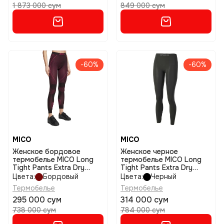
1 873 000 сум
849 000 сум
-60%
-60%
MICO
MICO
Женское бордовое
Женское черное
термобелье MICO Long
термобелье MICO Long
Tight Pants Extra Dry
Tight Pants Extra Dry
Skintech размер iv
Skintech размер iv
Цвета:
Бордовый
Цвета:
Черный
Термобелье
Термобелье
295 000 сум
314 000 сум
738 000 сум
784 000 сум