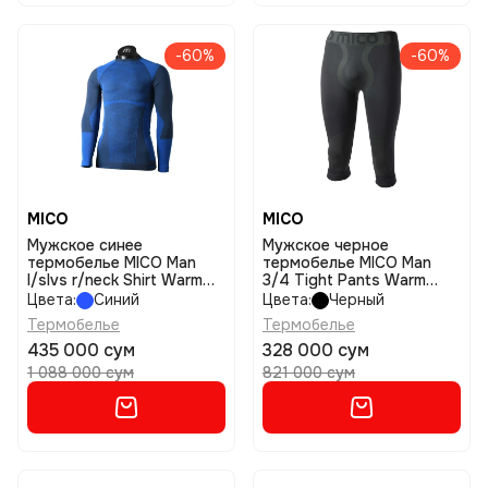
-60%
-60%
MICO
MICO
Мужское синее
Мужское черное
термобелье MICO Man
термобелье MICO Man
l/slvs r/neck Shirt Warm
3/4 Tight Pants Warm
Control размер i
Control размер i
Цвета:
Синий
Цвета:
Черный
Термобелье
Термобелье
435 000 сум
328 000 сум
1 088 000 сум
821 000 сум