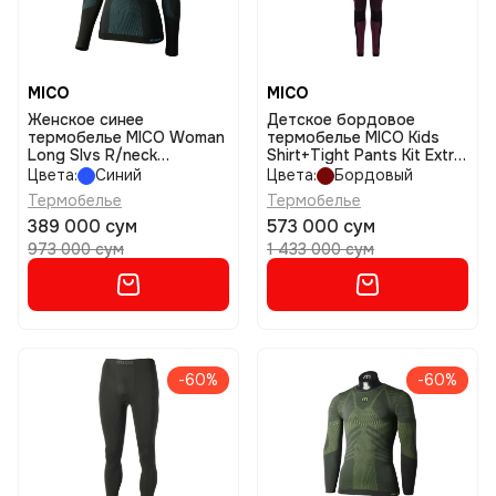
MICO
MICO
Женское синее
Детское бордовое
термобелье MICO Woman
термобелье MICO Kids
Long Slvs R/neck
Shirt+Tight Pants Kit Extra
Shirtextra Dry размер iv
Rry размер iv
Цвета:
Синий
Цвета:
Бордовый
Термобелье
Термобелье
389 000 сум
573 000 сум
973 000 сум
1 433 000 сум
-60%
-60%