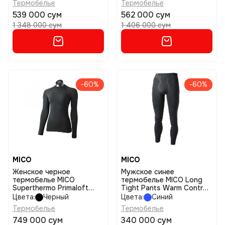
Термобелье
Термобелье
539 000 сум
562 000 сум
1 348 000 сум
1 406 000 сум
-60%
-60%
MICO
MICO
Женское черное
Мужское синее
термобелье MICO
термобелье MICO Long
Superthermo Primaloft
Tight Pants Warm Control
Skintech размер ii
размер ii
Цвета:
Черный
Цвета:
Синий
Термобелье
Термобелье
749 000 сум
340 000 сум