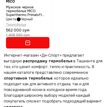
MICO
Мужское черное
термобелье MICO
Superthermo Primaloft
Skintech размер i
Цвета:
Черный
Термобелье
562 000 сум
1 406 000 сум
Интернет-магазин «Ди-Спорт» предлагает
выгодную
распродажу термобелья
в Ташкенте для
тех, кто ценит комфорт, тепло и практичность. В
нашем каталоге представлено современное
спортивное термобелье
, которое идеально
подходит как для активного отдыха, так и для
повседневной носки в холодное время года.
Благодаря широкому выбору моделей каждый
покупатель сможет подобрать подходящий вариант
недорого
.