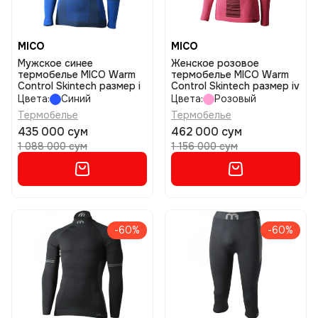
MICO
MICO
Мужское синее
Женское розовое
термобелье MICO Warm
термобелье MICO Warm
Control Skintech размер i
Control Skintech размер iv
Цвета:
Синий
Цвета:
Розовый
Термобелье
Термобелье
435 000 сум
462 000 сум
1 088 000 сум
1 156 000 сум
-60%
-60%