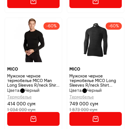
-60%
-60%
MICO
MICO
Мужское черное
Мужское черное
термобелье MICO Man
термобелье MICO Long
Long Sleeves R/neck Shirt
Sleeves R/neck Shirt
Extra Dry размер i
Primaloft размер i
Цвета:
Черный
Цвета:
Черный
Термобелье
Термобелье
414 000 сум
749 000 сум
1 034 000 сум
1 873 000 сум