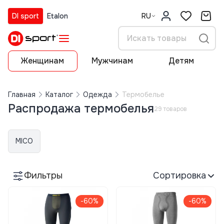
DI sport
Etalon
RU
Женщинам
Мужчинам
Детям
Главная
Каталог
Одежда
Термобелье
Распродажа термобелья
29 товаров
MICO
Фильтры
Сортировка
-60%
-60%