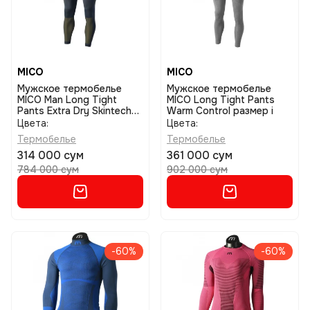
MICO
MICO
Мужское термобелье
Мужское термобелье
MICO Man Long Tight
MICO Long Tight Pants
Pants Extra Dry Skintech
Warm Control размер i
размер i
Цвета:
Цвета:
Термобелье
Термобелье
314 000 сум
361 000 сум
784 000 сум
902 000 сум
-60%
-60%