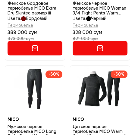
Женское бордовое
Женское черное
термобелье MICO Extra
термобелье MICO Woman
Dry Skintec размер iii
3/4 Tight Pants Warm
Control размер ii
Цвета:
Бордовый
Цвета:
Черный
Термобелье
Термобелье
389 000 сум
328 000 сум
973 000 сум
821 000 сум
-60%
-60%
MICO
MICO
Мужское черное
Детское черное
термобелье MICO Long
термобелье MICO Warm