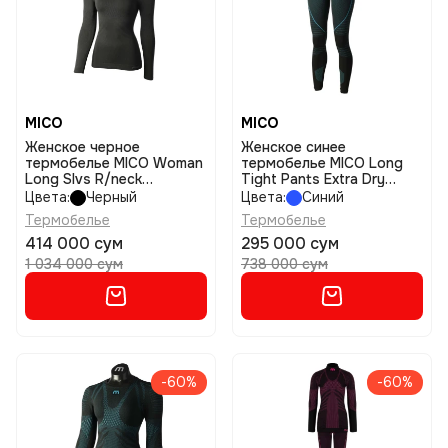
MICO
MICO
Женское черное
Женское синее
термобелье MICO Woman
термобелье MICO Long
Long Slvs R/neck
Tight Pants Extra Dry
Shirtextra Dry размер iv
Skintech размер iv
Цвета:
Черный
Цвета:
Синий
Термобелье
Термобелье
414 000 сум
295 000 сум
1 034 000 сум
738 000 сум
-60%
-60%