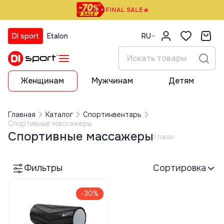
FINAL SALE🔥
DI sport
Etalon
RU
Женщинам
Мужчинам
Детям
Главная
Каталог
Спортинвентарь
Спортивные массажеры
Спортивные массажеры
1 товар
Фильтры
Сортировка
-30%