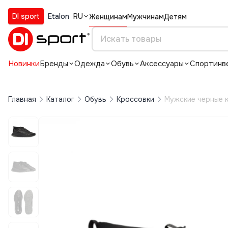
DI sport
Etalon
RU
Женщинам
Мужчинам
Детям
Новинки
Бренды
Одежда
Обувь
Аксессуары
Спортинв
Главная
Каталог
Обувь
Кроссовки
Мужские черные к