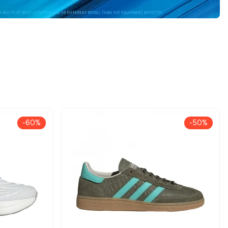
-60%
-50%