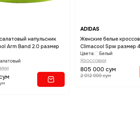
ADIDAS
 салатовый напульсник
Женские белые кроссо
bol Arm Band 2.0 размер
Climacool Spw размер 
Цвета:
Белый
Кроссовки
алатовый
ники
805 000 сум
2 012 000 сум
сум
сум