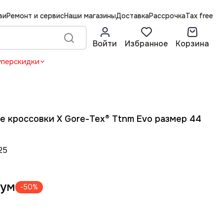
ви
Ремонт и сервис
Наши магазины
Доставка
Рассрочка
Tax free
Войти
Избранное
Корзина
уперскидки
 кроссовки X Gore-Tex® Ttnm Evo размер 44
25
сум
-50%