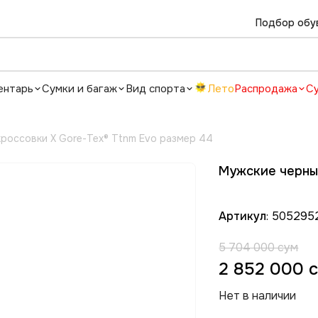
Подбор обу
ентарь
Сумки и багаж
Вид спорта
Лето
Распродажа
С
россовки X Gore-Tex® Ttnm Evo размер 44
Мужские черные
Артикул
: 505295
5 704 000 сум
2 852 000 
Нет в наличии