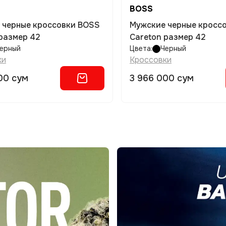
BOSS
 черные кроссовки BOSS
Мужские черные кросс
размер 42
Careton размер 42
ерный
Цвета:
Черный
ки
Кроссовки
00 сум
3 966 000 сум