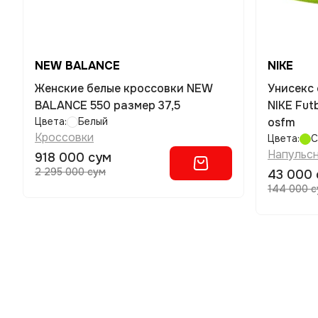
NEW BALANCE
NIKE
Женские белые кроссовки NEW
Унисекс
BALANCE 550 размер 37,5
NIKE Fut
Цвета:
Белый
osfm
Кроссовки
Цвета:
С
Напульс
918 000 сум
2 295 000 сум
43 000 
144 000 