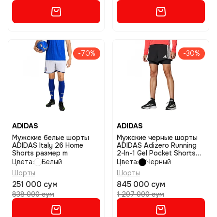
-70%
-30%
ADIDAS
ADIDAS
Мужские белые шорты
Мужские черные шорты
ADIDAS Italy 26 Home
ADIDAS Adizero Running
Shorts размер m
2-In-1 Gel Pocket Shorts
размер m
Цвета:
Белый
Цвета:
Черный
Шорты
Шорты
251 000 сум
845 000 сум
838 000 сум
1 207 000 сум