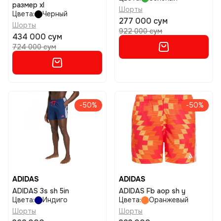
размер xl
Шорты
Цвета:
Черный
277 000 сум
Шорты
922 000 сум
434 000 сум
724 000 сум
-50%
-50%
ADIDAS
ADIDAS
ADIDAS 3s sh 5in
ADIDAS Fb aop sh y
Цвета:
Индиго
Цвета:
Оранжевый
Шорты
Шорты