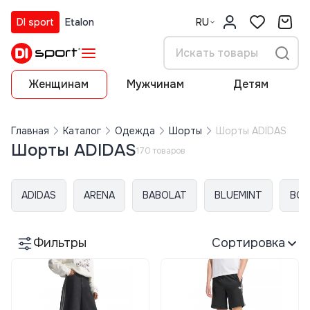
DI sport
Etalon
RU
Женщинам
Мужчинам
Детям
Главная
Каталог
Одежда
Шорты
Шорты ADIDAS
Шорты ADIDAS
170 товаров
ADIDAS
ARENA
BABOLAT
BLUEMINT
BOS
Фильтры
Сортировка