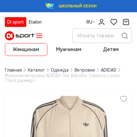
ШКОЛЬНЫЙ СЕЗОН
DI sport
Etalon
RU
Женщинам
Мужчинам
Детям
Главная
Каталог
Одежда
Ветровки
ADIDAS
Мужская ветровка ADIDAS Sst Adicolor Classics Loose
Track размер l