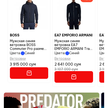
BOSS
EA7 EMPORIO ARMANI
EA7 
Мужская синяя
Мужская синяя
Мужс
ветровка BOSS
ветровка EA7
ветр
Commuter Pro размер
EMPORIO ARMANI Train
EMPO
m
Gold Label размер s
Gold 
Цвета:
Синий
Цвета:
Синий
Цвет
Ветровки
Ветровки
Ветр
3 915 000 сум
2 641 000 сум
2 64
3 107 000 сум
3 10