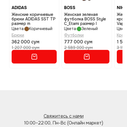
ADIDAS
BOSS
NIKE
Женские коричневые
Женская зеленая
Женс
брюки ADIDAS SST TP
футболка BOSS Style
крос
размер m
C_Etami размер l
Vapo
8
Цвета:
Коричневый
Цвета:
Зеленый
Цвет
Брюки
Футболки
Крос
362 000 сум
777 000 сум
1 57
1 207 000 сум
2 589 000 сум
3 15
Свяжитесь с нами
10:00–22:00, Пн-Вс (Онлайн маркет)