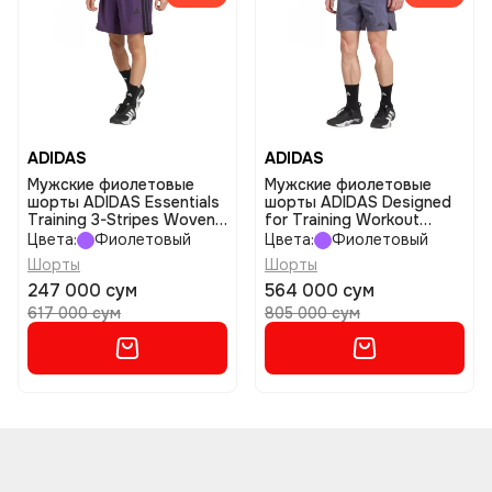
ADIDAS
ADIDAS
Мужские фиолетовые
Мужские фиолетовые
шорты ADIDAS Essentials
шорты ADIDAS Designed
Training 3-Stripes Woven
for Training Workout
размер s
размер m
Цвета:
Фиолетовый
Цвета:
Фиолетовый
Шорты
Шорты
247 000 сум
564 000 сум
617 000 сум
805 000 сум