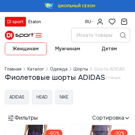
ШКОЛЬНЫЙ СЕЗОН
DI sport
Etalon
RU
Женщинам
Мужчинам
Детям
Главная
Каталог
Одежда
Шорты
Шорты ADIDAS
Фиолетовые шорты ADIDAS
2 товара
ADIDAS
HEAD
NIKE
Фильтры
Сортировка
-60%
-30%