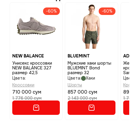
-60%
-60%
NEW BALANCE
BLUEMINT
ADID
Унисекс кроссовки
Мужские хаки шорты
Женс
NEW BALANCE 327
BLUEMINT Bond
крос
размер 42,5
размер 32
Samb
4,5
Цвета:
Цвета:
Хаки
Цвет
Кроссовки
Шорты
Крос
710 000 сум
857 000 сум
890
1 776 000 сум
2 143 000 сум
1 78