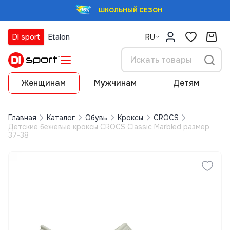
ШКОЛЬНЫЙ СЕЗОН
DI sport
Etalon
RU
Женщинам
Мужчинам
Детям
Главная
Каталог
Обувь
Кроксы
CROCS
Детские бежевые кроксы CROCS Classic Marbled размер
37-38