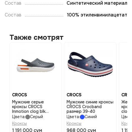
Состав
Синтетический материал
Состав
100% этиленвинилацетат
Также смотрят
CROCS
CROCS
CRO
Мужские серые
Мужские синие кроксы
Женс
кроксы CROCS
CROCS Crocband
крок
Inmotion clog blk
размер 39-40
clog
размер 42-43
Цвета:
Серый
Цвета:
Синий
Цвет
Кроксы
Кроксы
Крок
1 191 000 сум
968 000 сум
1 19