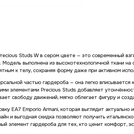
Precious Studs W в сером цвете — это современный вз
 Модель выполнена из высокотехнологичной ткани на о
ятным к телу, сохраняя форму даже при активном испо
альной частью гардероба — она легко вписывается как
ми элементами Precious Studs добавляет утончённос
вает свободу движений, мягко облегает фигуру и соз
вку EA7 Emporio Armani, которая выглядит актуально 
лайн и выгодная скидка позволяют получить итальянск
ьный элемент гардероба для тех, кто ценит комфорт, э