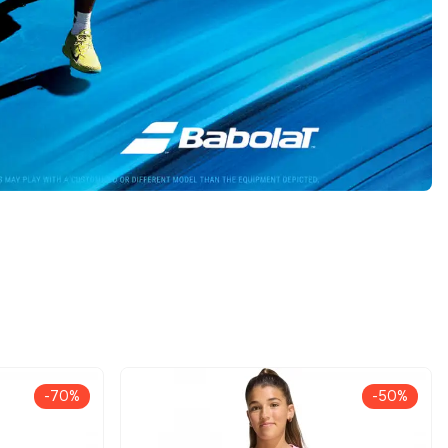
-70%
-50%