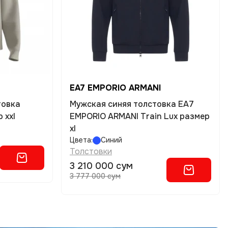
EA7 EMPORIO ARMANI
товка
Мужская синяя толстовка EA7
 xxl
EMPORIO ARMANI Train Lux размер
xl
Цвета:
Синий
Толстовки
3 210 000 сум
3 777 000 сум