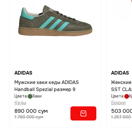
ADIDAS
ADIDAS
Мужские хаки кеды ADIDAS
Женские
Handball Spezial размер 9
SST CLA
Цвета:
Хаки
Цвета:
К
Кеды
Брюки
890 000 сум
503 00
1 780 000 сум
1 257 000