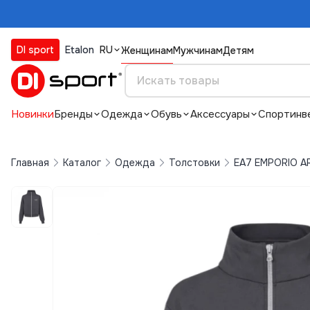
DI sport
Etalon
RU
Женщинам
Мужчинам
Детям
Новинки
Бренды
Одежда
Обувь
Аксессуары
Спортинв
Главная
Каталог
Одежда
Толстовки
EA7 EMPORIO A