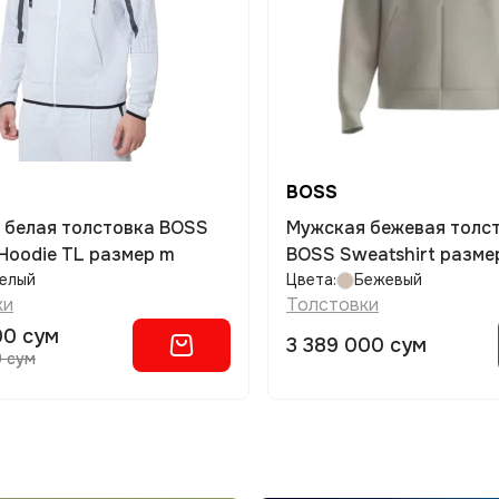
BOSS
 белая толстовка BOSS
Мужская бежевая толс
 Hoodie TL размер m
BOSS Sweatshirt размер
елый
Цвета:
Бежевый
ки
Толстовки
00 сум
3 389 000 сум
0 сум