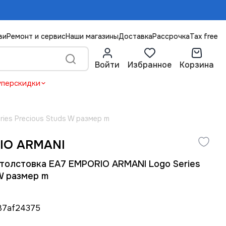
ви
Ремонт и сервис
Наши магазины
Доставка
Рассрочка
Tax free
Войти
Избранное
Корзина
уперскидки
ies Precious Studs W размер m
IO ARMANI
толстовка EA7 EMPORIO ARMANI Logo Series
 W размер m
87af24375