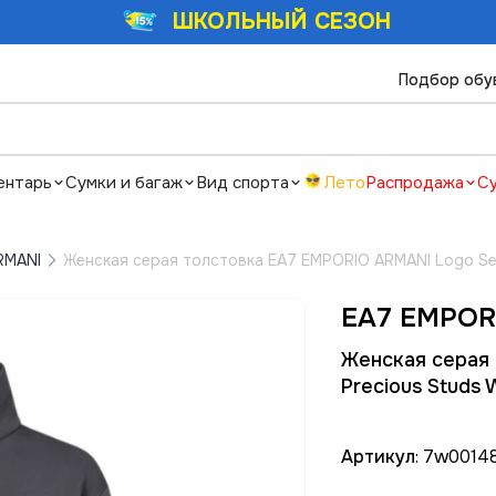
ШКОЛЬНЫЙ СЕЗОН
Подбор обу
ентарь
Сумки и багаж
Вид спорта
Лето
Распродажа
С
RMANI
Женская серая толстовка EA7 EMPORIO ARMANI Logo Ser
EA7 EMPOR
Женская серая 
Precious Studs
Артикул
: 7w0014