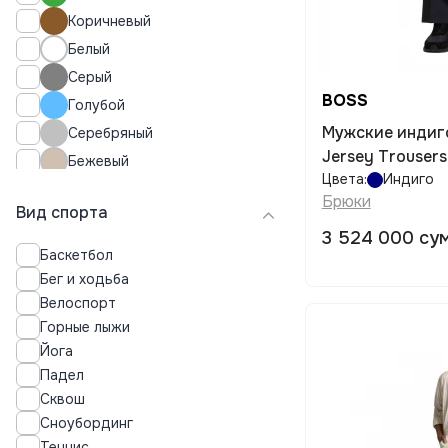
50
Коричневый
52
Белый
54
Серый
56
BOSS
Голубой
Мужские индиг
Серебряный
Jersey Trousers
Бежевый
Цвета:
Индиго
Сиреневый
Брюки
Вид спорта
Салатовый
3 524 000 су
Хаки
Баскетбол
Ментоловый
Бег и ходьба
Графитовый
Велоспорт
Горные лыжи
Бирюзовый
Йога
Кремовый
Падел
Оливковый
Сквош
Индиго
Сноубординг
Эвкалиптовый
Теннис