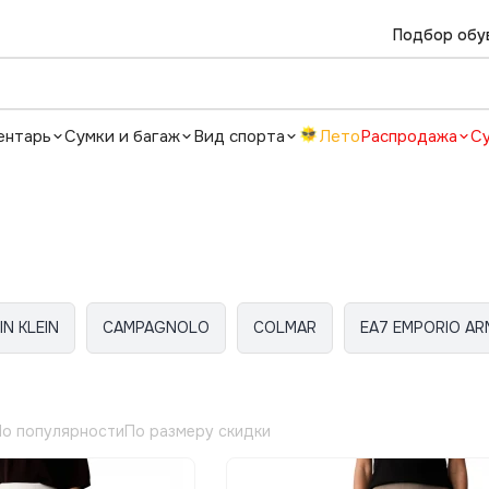
Подбор обу
ентарь
Сумки и багаж
Вид спорта
Лето
Распродажа
С
IN KLEIN
CAMPAGNOLO
COLMAR
EA7 EMPORIO AR
о популярности
По размеру скидки