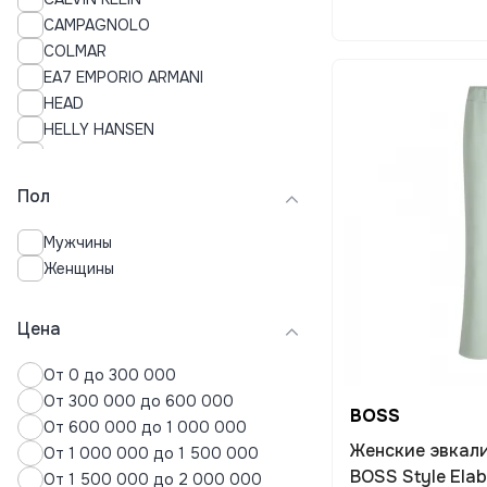
Пальто
CAMPAGNOLO
Пижамы
COLMAR
Плавки
EA7 EMPORIO ARMANI
Платья
HEAD
Поло
HELLY HANSEN
Пуховики
JACK WOLFSKIN
Рубашки
MIZUNO
Свитера
Пол
NIKE
Свитшоты
ON Running
Спортивные костюмы
Мужчины
PUMA
Термобелье
Женщины
QUIKSILVER
Толстовки
ROXY
Топы
Цена
SPYDER
Футболки
SUPERDRY
Хиджабы
От 0 до 300 000
UNDER ARMOUR
Худи
От 300 000 до 600 000
BOSS
VENUM
Шорты
От 600 000 до 1 000 000
Женские эвкал
Юбки
От 1 000 000 до 1 500 000
BOSS Style Ela
От 1 500 000 до 2 000 000