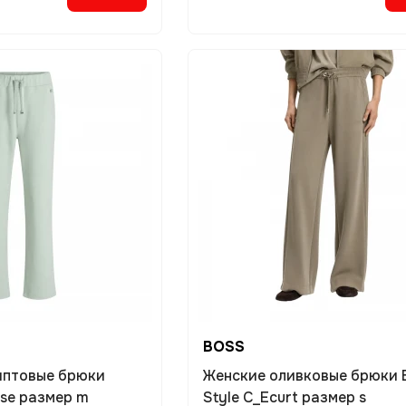
BOSS
иптовые брюки
Женские оливковые брюки
bse размер m
Style C_Ecurt размер s