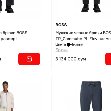
BOSS
о брюки BOSS
Мужские черные брюки BOS
 размер l
TR_Commuter PL Elev разме
Цвета:
Черный
Брюки
м
3 134 000 сум