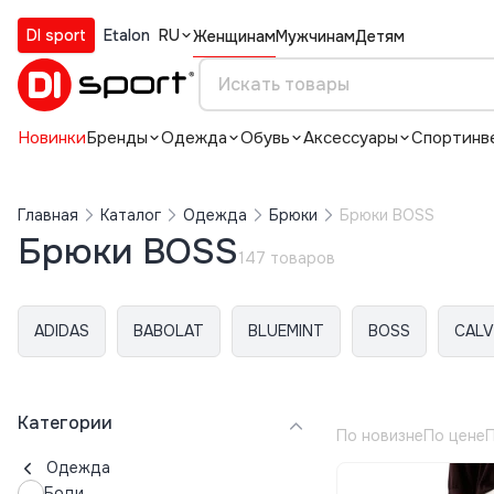
DI sport
Etalon
RU
Женщинам
Мужчинам
Детям
Новинки
Бренды
Одежда
Обувь
Аксессуары
Спортинв
Главная
Каталог
Одежда
Брюки
Брюки BOSS
Брюки BOSS
147 товаров
ADIDAS
BABOLAT
BLUEMINT
BOSS
CALV
Категории
По новизне
По цене
П
Одежда
Боди