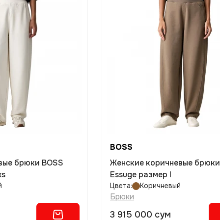
BOSS
вые брюки BOSS
Женские коричневые брюк
xs
Essuge размер l
й
Цвета:
Коричневый
Брюки
3 915 000 сум