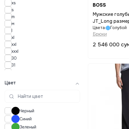
xs
BOSS
s
Мужские голуб
m
JT_Long размер
м
Цвета:
Голубой
l
Брюки
xl
2 546 000 су
xxl
xxxl
30
31
32
33
Цвет
34
35
36
38
Черный
40
Синий
46
Зеленый
48