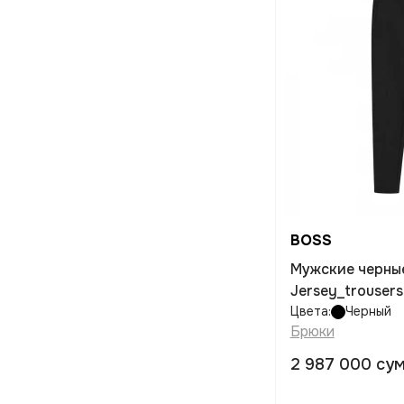
BOSS
Мужские черны
Jersey_trouser
Цвета:
Черный
Брюки
2 987 000 су