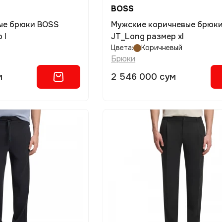
BOSS
ые брюки BOSS
Мужские коричневые брюк
 l
JT_Long размер xl
Цвета:
Коричневый
Брюки
м
2 546 000 сум