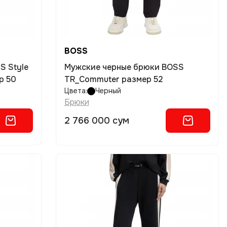
BOSS
S Style
Мужские черные брюки BOSS
р 50
TR_Commuter размер 52
Цвета:
Черный
Брюки
2 766 000 сум