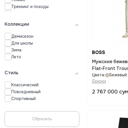
Треккинг и походы
Фитнес
Футбол
Коллекции
Демисезон
Для школы
Зима
BOSS
Лето
Мужские бежев
Flat-Front Trou
Стиль
Цвета:
Бежевый
Брюки
Классический
2 767 000 су
Повседневный
Спортивный
Сбросить