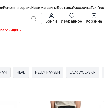
ви
Ремонт и сервис
Наши магазины
Доставка
Рассрочка
Tax free
Войти
Избранное
Корзина
уперскидки
MANI
HEAD
HELLY HANSEN
JACK WOLFSKIN
M