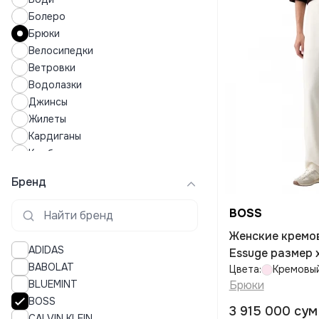
Болеро
Брюки
Велосипедки
Ветровки
Водолазки
Джинсы
Жилеты
Кардиганы
Комбинезоны
Кофты
Бренд
Купальники
Купальные костюмы
BOSS
Куртки
Женские кремо
Леггинсы
ADIDAS
Essuge размер 
Лонгсливы
BABOLAT
Цвета:
Кремовы
Лосины
BLUEMINT
Брюки
Майки
BOSS
Нижнее белье
3 915 000 сум
CALVIN KLEIN