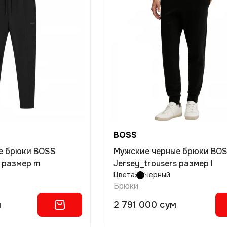
BOSS
е брюки BOSS
Мужские черные брюки BO
s размер m
Jersey_trousers размер l
Цвета:
Черный
Брюки
м
2 791 000 сум