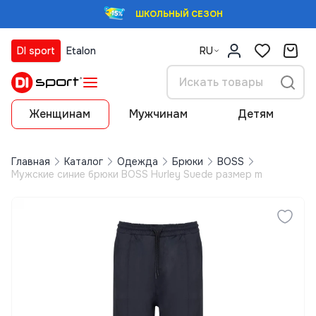
ШКОЛЬНЫЙ СЕЗОН
DI sport
Etalon
RU
Женщинам
Мужчинам
Детям
Главная
Каталог
Одежда
Брюки
BOSS
Мужские синие брюки BOSS Hurley Suede размер m