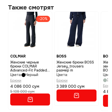
Также смотрят
-20%
COLMAR
BOSS
BOS
Женские черные
Женские брюки BOSS
Женс
брюки COLMAR
Jersey_trousers
эвка
Advanced-Fit Padded
размер m
BOSS
Ski размер 40
разм
Цвета:
Черный
Цвета:
Цвет
Эв
Брюки
Брюки
Брюк
4 086 000 сум
3 389 000 сум
4 87
5 108 000 сум