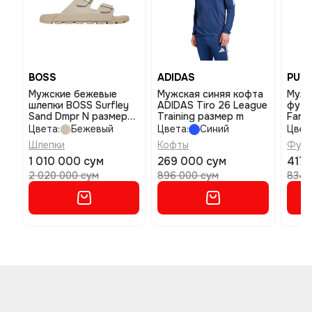
BOSS
ADIDAS
PUM
Мужские бежевые
Мужская синяя кофта
Мужс
шлепки BOSS Surfley
ADIDAS Tiro 26 League
футб
Sand Dmpr N размер
Training размер m
Fanp
42
tee р
Цвета:
Бежевый
Цвета:
Синий
Цвет
Шлепки
Кофты
Футб
1 010 000 сум
269 000 сум
417 
2 020 000 сум
896 000 сум
834 