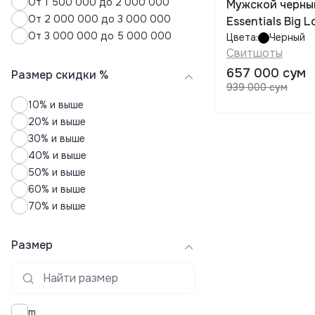
От 1 500 000 до 2 000 000
Мужской черны
Юбки
От 2 000 000 до 3 000 000
Essentials Big 
От 3 000 000 до 5 000 000
Цвета:
Черный
Свитшоты
657 000 сум
Размер скидки %
939 000 сум
10% и выше
20% и выше
30% и выше
40% и выше
50% и выше
60% и выше
70% и выше
Размер
m