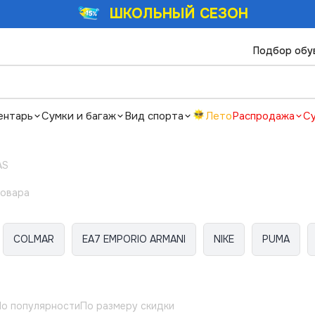
ШКОЛЬНЫЙ СЕЗОН
Подбор обу
ентарь
Сумки и багаж
Вид спорта
Лето
Распродажа
С
AS
товара
COLMAR
EA7 EMPORIO ARMANI
NIKE
PUMA
о популярности
По размеру скидки