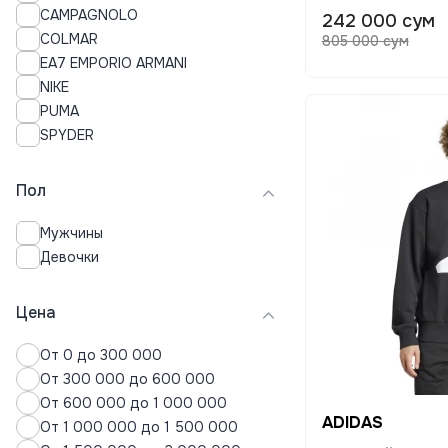
CAMPAGNOLO
242 000 сум
Нижнее белье
COLMAR
805 000 сум
Пальто
EA7 EMPORIO ARMANI
Пижамы
NIKE
Плавки
PUMA
Платья
SPYDER
Поло
Пуховики
Пол
Рубашки
Свитера
Мужчины
Свитшоты
Девочки
Спортивные костюмы
Термобелье
Толстовки
Цена
Топы
От 0 до 300 000
Футболки
От 300 000 до 600 000
Хиджабы
От 600 000 до 1 000 000
Худи
ADIDAS
От 1 000 000 до 1 500 000
Шорты