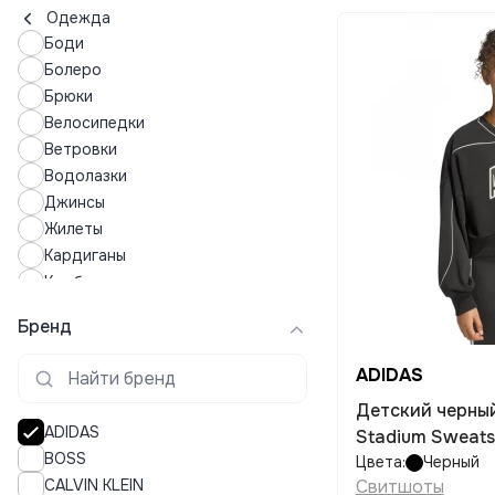
Одежда
Боди
Болеро
Брюки
Велосипедки
Ветровки
Водолазки
Джинсы
Жилеты
Кардиганы
Комбинезоны
Кофты
Бренд
Купальники
Купальные костюмы
ADIDAS
Куртки
Детский черны
Леггинсы
ADIDAS
Stadium Sweats
Лонгсливы
BOSS
Цвета:
Черный
Лосины
CALVIN KLEIN
Свитшоты
Майки