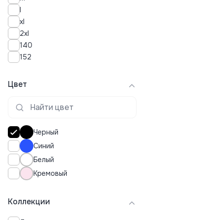
l
xl
2xl
140
152
Цвет
Черный
Синий
Белый
Кремовый
Коллекции