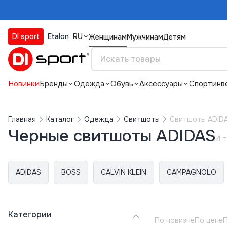
DI sport
Etalon
RU
Женщинам
Мужчинам
Детям
Новинки
Бренды
Одежда
Обувь
Аксессуары
Спортинв
Главная
Каталог
Одежда
Свитшоты
Свитшоты ADID
Черные свитшоты ADIDAS
4 
ADIDAS
BOSS
CALVIN KLEIN
CAMPAGNOLO
Категории
По новизне
По цене
П