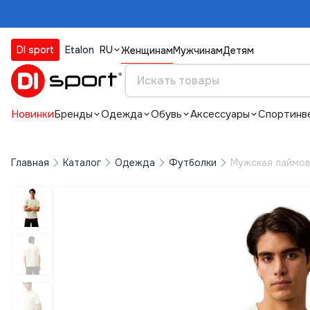
DI sport
Etalon
RU
Женщинам
Мужчинам
Детям
Новинки
Бренды
Одежда
Обувь
Аксессуары
Спортинв
Главная
Каталог
Одежда
Футболки
Мужская лаймова