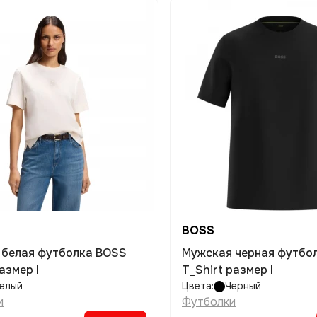
BOSS
 белая футболка BOSS
Мужская черная футбо
азмер l
T_Shirt размер l
елый
Цвета:
Черный
и
Футболки