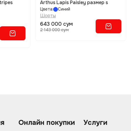
tripes
Arthus Lapis Paisley размер s
Цвета:
Синий
Шорты
643 000 сум
2 143 000 сум
ия
Онлайн покупки
Услуги