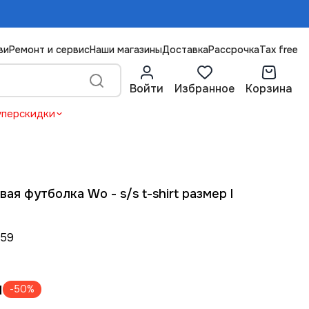
ви
Ремонт и сервис
Наши магазины
Доставка
Рассрочка
Tax free
Войти
Избранное
Корзина
уперскидки
ая футболка Wo - s/s t-shirt размер l
159
м
-50%