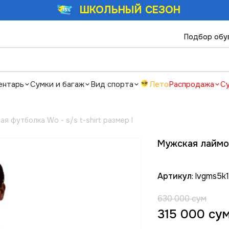
ШКОЛЬНЫЙ СЕЗОН
Подбор обу
ентарь
Сумки и багаж
Вид спорта
Лето
Распродажа
С
я футболка Wo - s/s t-shirt размер l
Мужская лаймов
Артикул
: lvgms5k
630 000 сум
315 000 су