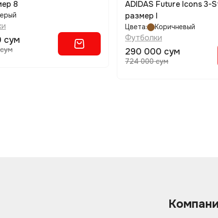
мер 8
ADIDAS Future Icons 3-S
ерый
размер l
ки
Цвета:
Коричневый
Футболки
0 сум
 сум
290 000 сум
724 000 сум
Компан