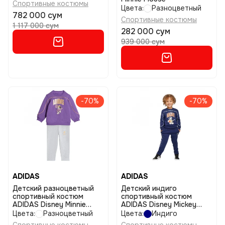
Спортивные костюмы
Цвета:
Разноцветный
782 000 сум
Спортивные костюмы
1 117 000 сум
282 000 сум
939 000 сум
-70%
-70%
ADIDAS
ADIDAS
Детский разноцветный
Детский индиго
спортивный костюм
спортивный костюм
ADIDAS Disney Minnie
ADIDAS Disney Mickey
Mouse Jogger Set размер
Mouse Jogger размер 122
Цвета:
Разноцветный
Цвета:
Индиго
92