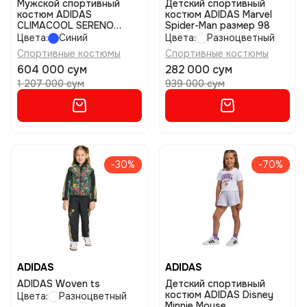
Мужской спортивный
Детский спортивный
костюм ADIDAS
костюм ADIDAS Marvel
CLIMACOOL SERENO
Spider-Man размер 98
размер m
Цвета:
Синий
Цвета:
Разноцветный
Спортивные костюмы
Спортивные костюмы
604 000 сум
282 000 сум
1 207 000 сум
939 000 сум
-30%
-70%
ADIDAS
ADIDAS
ADIDAS Woven ts
Детский спортивный
костюм ADIDAS Disney
Цвета:
Разноцветный
Minnie Mouse