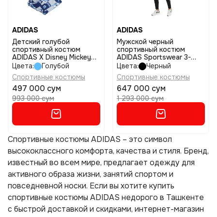
ADIDAS
ADIDAS
Детский голубой
Мужской черный
спортивный костюм
спортивный костюм
ADIDAS X Disney Mickey
ADIDAS Sportswear 3-
Mouse Joggers Set Kids
Stripes Doubleknit размер
Цвета:
Голубой
Цвета:
Черный
размер 98
s
Спортивные костюмы
Спортивные костюмы
497 000 сум
647 000 сум
993 000 сум
1 293 000 сум
Спортивные костюмы ADIDAS – это символ
высококлассного комфорта, качества и стиля. Бренд,
известный во всем мире, предлагает одежду для
активного образа жизни, занятий спортом и
повседневной носки. Если вы хотите купить
спортивные костюмы ADIDAS недорого в Ташкенте
с быстрой доставкой и скидками, интернет-магазин