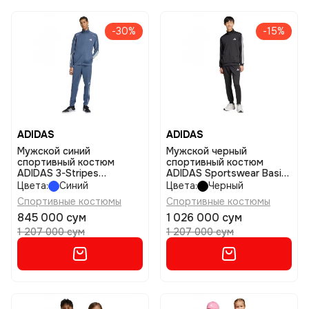
-30%
-15%
ADIDAS
ADIDAS
Мужской синий
Мужской черный
спортивный костюм
спортивный костюм
ADIDAS 3-Stripes
ADIDAS Sportswear Basic
Tracksuit размер s
3-Stripes French Terry
Цвета:
Синий
Цвета:
Черный
Track Suit размер l
Спортивные костюмы
Спортивные костюмы
845 000 сум
1 026 000 сум
1 207 000 сум
1 207 000 сум