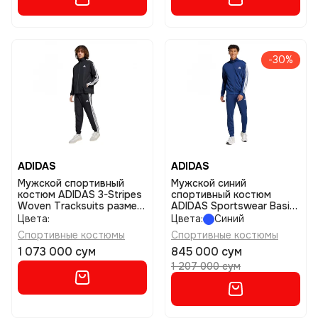
-30%
ADIDAS
ADIDAS
Мужской спортивный
Мужской синий
костюм ADIDAS 3-Stripes
спортивный костюм
Woven Tracksuits размер
ADIDAS Sportswear Basic
l
3-Stripes Tricot Track Suit
Цвета:
Цвета:
Синий
размер s
Спортивные костюмы
Спортивные костюмы
1 073 000 сум
845 000 сум
1 207 000 сум