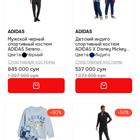
ADIDAS
ADIDAS
Мужской черный
Детский индиго
спортивный костюм
спортивный костюм
ADIDAS Sereno
ADIDAS X Disney Mickey
AEROREADY Cut 3-Stripes
Mouse Joggers Set Kids
Цвета:
Черный
Цвета:
Индиго
Track Suit размер m
размер 128
Спортивные костюмы
Спортивные костюмы
845 000 сум
537 000 сум
1 207 000 сум
1 073 000 сум
-50%
-50%