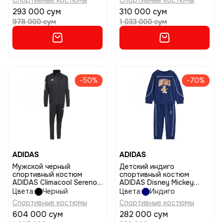
Спортивные костюмы
Спортивные костюмы
293 000 сум
310 000 сум
978 000 сум
1 033 000 сум
-50%
-70%
ADIDAS
ADIDAS
Мужской черный
Детский индиго
спортивный костюм
спортивный костюм
ADIDAS Climacool Sereno
ADIDAS Disney Mickey
размер m
Mouse Jogger размер 98
Цвета:
Черный
Цвета:
Индиго
Спортивные костюмы
Спортивные костюмы
604 000 сум
282 000 сум