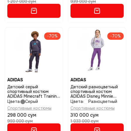
1 207 000 сум
939 000 сум
-70%
-70%
ADIDAS
ADIDAS
Детский серый
Детский разноцветный
спортивный костюм
спортивный костюм
ADIDAS Minecraft Training
ADIDAS Disney Minnie
Jogger размер 104
Mouse Jogger Set размер
Цвета:
Серый
Цвета:
Разноцветный
110
Спортивные костюмы
Спортивные костюмы
298 000 сум
310 000 сум
993 000 сум
1 033 000 сум