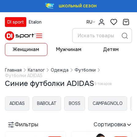
ШКОЛЬНЫЙ СЕЗОН
DI sport
Etalon
RU
Женщинам
Мужчинам
Детям
Главная
Каталог
Одежда
Футболки
Футболки ADIDAS
Синие футболки ADIDAS
9 товаров
ADIDAS
BABOLAT
BOSS
CAMPAGNOLO
Фильтры
Сортировка