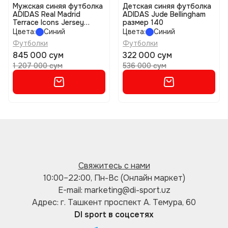
Мужская синяя футболка
Детская синяя футболка
ADIDAS Real Madrid
ADIDAS Jude Bellingham
Terrace Icons Jersey
размер 140
размер s
Цвета:
Синий
Цвета:
Синий
Футболки
Футболки
845 000 сум
322 000 сум
1 207 000 сум
536 000 сум
Свяжитесь с нами
10:00–22:00, Пн-Вс (Онлайн маркет)
E-mail: marketing@di-sport.uz
Адрес: г. Ташкент проспект А. Темура, 60
DI sport в соцсетях