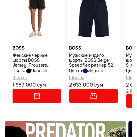
BOSS
BOSS
BOS
Женские черные
Мужские индиго
Мужс
шорты BOSS
шорты BOSS Beige
шорт
Jersey_Trousers
Speedflex размер 52
S_Co
размер m
разм
Цвета:
Черный
Цвета:
Индиго
Цвет
Шорты
Шорты
Шор
1 957 000 сум
2 633 000 сум
2 08
2 60