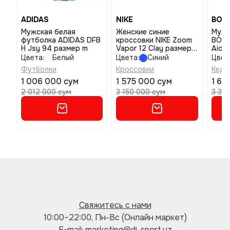
ADIDAS
NIKE
BOS
Мужская белая
Женские синие
Мужс
футболка ADIDAS DFB
кроссовки NIKE Zoom
BOS
H Jsy 94 размер m
Vapor 12 Clay размер
Aide
7,5
1026
Цвета:
Белый
Цвета:
Синий
Цвет
43
Футболки
Кроссовки
Кеды
1 006 000 сум
1 575 000 сум
1 67
2 012 000 сум
3 150 000 сум
3 34
Свяжитесь с нами
10:00–22:00, Пн-Вс (Онлайн маркет)
E-mail: marketing@di-sport.uz