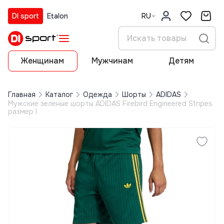
DI sport
Etalon
RU
Женщинам
Мужчинам
Детям
Главная
Каталог
Одежда
Шорты
ADIDAS
Мужские зеленые шорты ADIDAS Firebird Engineered Stripes
размер l