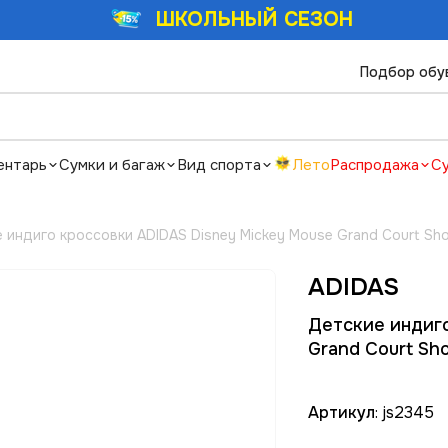
ШКОЛЬНЫЙ СЕЗОН
Подбор обу
ентарь
Сумки и багаж
Вид спорта
Лето
Распродажа
С
 индиго кроссовки ADIDAS Disney Mickey Mouse Grand Court Sho
ADIDAS
Детские индиго
Grand Court Sho
Артикул
: js2345