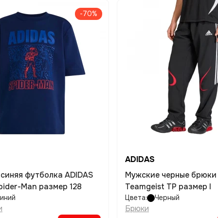
-70%
ADIDAS
 синяя футболка ADIDAS
Мужские черные брюки
pider-Man размер 128
Teamgeist TP размер l
иний
Цвета:
Черный
и
Брюки