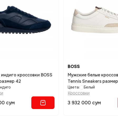
BOSS
 индиго кроссовки BOSS
Мужские белые кроссо
размер 42
Tennis Sneakers размер
ндиго
Цвета:
Белый
ки
Кроссовки
00 сум
3 932 000 сум