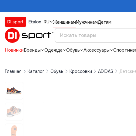
DI sport
Etalon
RU
Женщинам
Мужчинам
Детям
Новинки
Бренды
Одежда
Обувь
Аксессуары
Спортинв
Главная
Каталог
Обувь
Кроссовки
ADIDAS
Детские