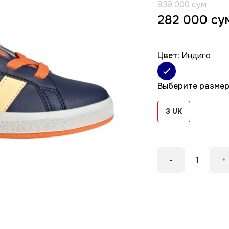
939 000 сум
282 000 су
Цвет:
Индиго
Выберите разме
3 UK
-
+