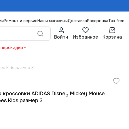
ви
Ремонт и сервис
Наши магазины
Доставка
Рассрочка
Tax free
Войти
Избранное
Корзина
уперскидки
es Kids размер 3
 кроссовки ADIDAS Disney Mickey Mouse
es Kids размер 3