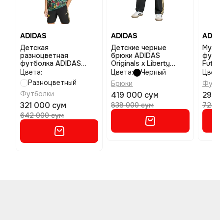
ADIDAS
ADIDAS
ADID
Детская
Детские черные
Мужс
разноцветная
брюки ADIDAS
футб
футболка ADIDAS
Originals x Liberty
Futur
Liberty Tee размер 128
London размер 128
разм
Цвета:
Цвета:
Черный
Цвет
Разноцветный
Брюки
Футб
Футболки
419 000 сум
290
321 000 сум
838 000 сум
724 
642 000 сум