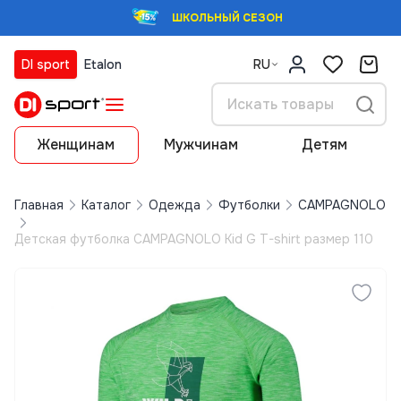
ШКОЛЬНЫЙ СЕЗОН
DI sport
Etalon
RU
Женщинам
Мужчинам
Детям
Главная
Каталог
Одежда
Футболки
CAMPAGNOLO
Детская футболка CAMPAGNOLO Kid G T-shirt размер 110