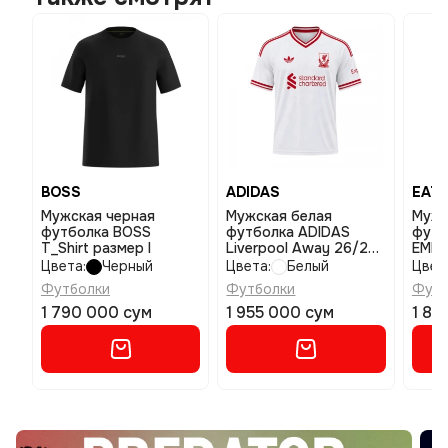
BOSS
ADIDAS
EA7 
Мужская черная
Мужская белая
Мужс
футболка BOSS
футболка ADIDAS
футб
T_Shirt размер l
Liverpool Away 26/27
EMPO
размер xl
Gold 
Цвета:
Черный
Цвета:
Белый
Цвет
Футболки
Футболки
Футб
1 790 000 сум
1 955 000 сум
1 83