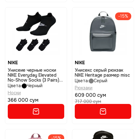
-15%
NIKE
NIKE
Унисеие черные носки
Унисекс серый рюкзак
NIKE Everyday Elevated
NIKE Heritage размер misc
No-Show Socks (3 Pairs)
Цвета:
Серый
размер l
Цвета:
Черный
Рюкзаки
Носки
609 000 сум
366 000 сум
717 000 сум
-15%