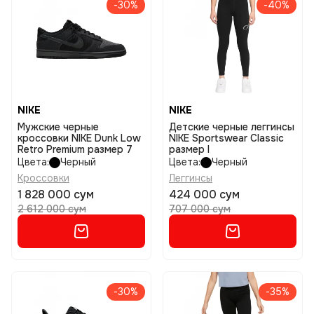
-30%
-40%
NIKE
NIKE
Мужские черные
Детские черные леггинсы
кроссовки NIKE Dunk Low
NIKE Sportswear Classic
Retro Premium размер 7
размер l
Цвета:
Черный
Цвета:
Черный
Кроссовки
Леггинсы
1 828 000 сум
424 000 сум
2 612 000 сум
707 000 сум
-30%
-35%