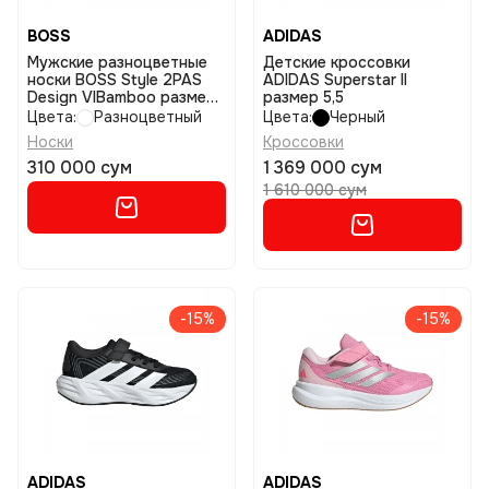
BOSS
ADIDAS
Мужские разноцветные
Детские кроссовки
носки BOSS Style 2PAS
ADIDAS Superstar II
Design VIBamboo размер
размер 5,5
39-42
Цвета:
Разноцветный
Цвета:
Черный
Носки
Кроссовки
310 000 сум
1 369 000 сум
1 610 000 сум
-15%
-15%
ADIDAS
ADIDAS