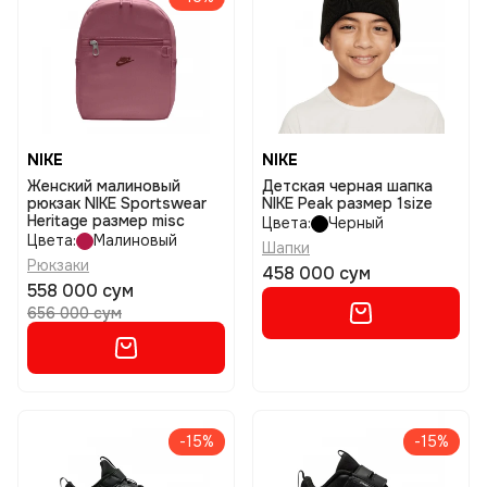
NIKE
NIKE
Женский малиновый
Детская черная шапка
рюкзак NIKE Sportswear
NIKE Peak размер 1size
Heritage размер misc
Цвета:
Черный
Цвета:
Малиновый
Шапки
Рюкзаки
458 000 сум
558 000 сум
656 000 сум
-15%
-15%