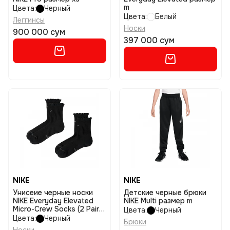
m
Цвета:
Черный
Цвета:
Белый
Леггинсы
Носки
900 000 сум
397 000 сум
NIKE
NIKE
Унисеие черные носки
Детские черные брюки
NIKE Everyday Elevated
NIKE Multi размер m
Micro-Crew Socks (2 Pairs)
Цвета:
Черный
размер l
Цвета:
Черный
Брюки