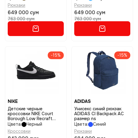
Рюкзаки
Рюкзаки
649 000 сум
649 000 сум
763 000 сум
763 000 сум
-15%
-15%
NIKE
ADIDAS
Детские черные
Унисекс синий рюкзак
кроссовки NIKE Court
ADIDAS Cl Backpack AC
Borough Low Recraft
размер ns
размер 11,5c
Цвета:
Черный
Цвета:
Синий
Кроссовки
Рюкзаки