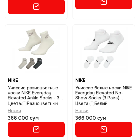
NIKE
NIKE
Унисеие разноцветные
Унисеие белые носки NIKE
носки NIKE Everyday
Everyday Elevated No-
Elevated Ankle Socks - 3
Show Socks (3 Pairs)
Pack размер m
размер m
Цвета:
Разноцветный
Цвета:
Белый
Носки
Носки
366 000 сум
366 000 сум