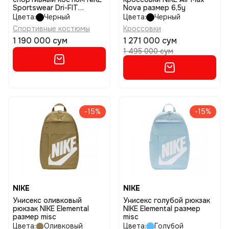
Sportswear Dri-FIT
Nova размер 6,5y
Tracksuit размер m
Цвета:
Черный
Цвета:
Черный
Спортивные костюмы
Кроссовки
1 190 000 сум
1 271 000 сум
1 495 000 сум
-15%
-15%
NIKE
NIKE
Унисекс оливковый
Унисекс голубой рюкзак
рюкзак NIKE Elemental
NIKE Elemental размер
размер misc
misc
Цвета:
Оливковый
Цвета:
Голубой