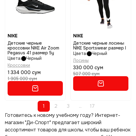
NIKE
NIKE
Детские черные
Детские черные лосины
кроссовки NIKE Air Zoom
NIKE Sportswear размер l
Pegasus 41 размер 5y
Цвета:
Черный
Цвета:
Черный
Лосины
Кроссовки
330 000 сум
1 334 000 сум
507 000 сум
1 905 000 сум
1
2
3
...
17
Готовитесь к новому учебному году? Интернет-
магазин "Ди-Спорт" предлагает широкий
ассортимент товаров для школы, чтобы ваш ребенок