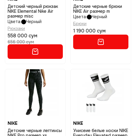
Детский черный рюкзак
Детские черные брюки
NIKE Elemental Nike Air
NIKE Air размер m
размер misc
Цвета:
Черный
Цвета:
Черный
Брюки
Рюкзаки
1 190 000 сум
558 000 сум
656 000 сум
NIKE
NIKE
Детские черные леггинсы
Унисеие белые носки NIKE
NIKE Pro размер xs
Everyday Elevated размер