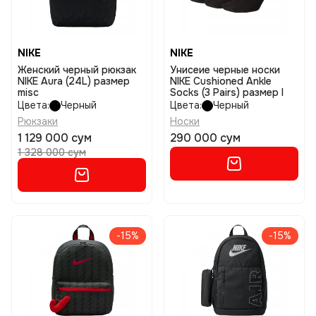
NIKE
NIKE
Женский черный рюкзак
Унисеие черные носки
NIKE Aura (24L) размер
NIKE Cushioned Ankle
misc
Socks (3 Pairs) размер l
Цвета:
Черный
Цвета:
Черный
Рюкзаки
Носки
1 129 000 сум
290 000 сум
1 328 000 сум
-15%
-15%