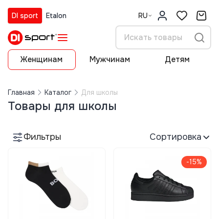
DI sport
Etalon
RU
Женщинам
Мужчинам
Детям
Главная
Каталог
Для школы
Товары для школы
Фильтры
Сортировка
-15%