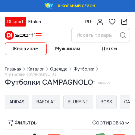
ШКОЛЬНЫЙ СЕЗОН
DI sport
Etalon
RU
Женщинам
Мужчинам
Детям
Главная
Каталог
Одежда
Футболки
Футболки CAMPAGNOLO
Футболки CAMPAGNOLO
11 товаров
ADIDAS
BABOLAT
BLUEMINT
BOSS
CALV
Фильтры
Сортировка