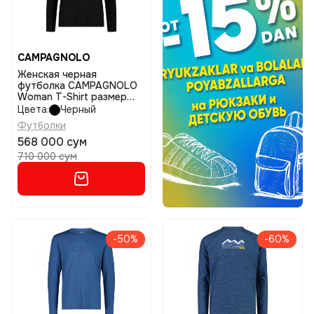
CAMPAGNOLO
Женская черная
футболка CAMPAGNOLO
Woman T-Shirt размер
d36
Цвета:
Черный
Футболки
568 000 сум
710 000 сум
-50%
-60%