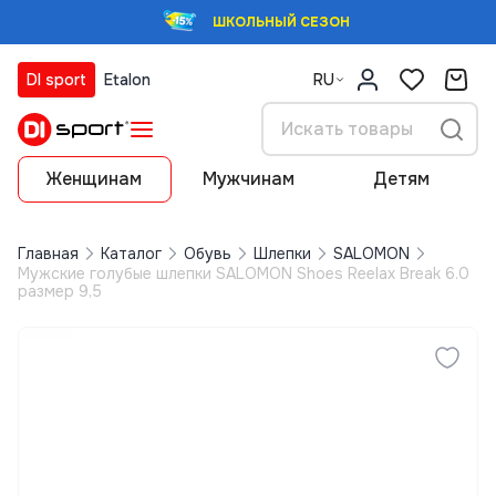
ШКОЛЬНЫЙ СЕЗОН
DI sport
Etalon
RU
Женщинам
Мужчинам
Детям
Главная
Каталог
Обувь
Шлепки
SALOMON
Мужские голубые шлепки SALOMON Shoes Reelax Break 6.0
размер 9,5