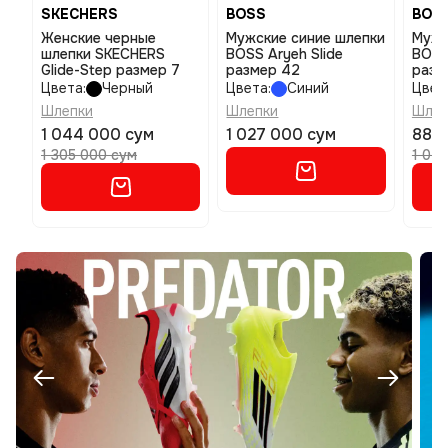
SKECHERS
BOSS
BOS
Женские черные
Мужские синие шлепки
Мужс
шлепки SKECHERS
BOSS Aryeh Slide
BOSS
Glide-Step размер 7
размер 42
разм
Цвета:
Черный
Цвета:
Синий
Цвет
Шлепки
Шлепки
Шлеп
1 044 000 сум
1 027 000 сум
887
1 305 000 сум
1 04