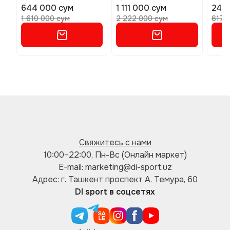
644 000 сум
1 111 000 сум
247
1 610 000 сум
2 222 000 сум
617 
Свяжитесь с нами
10:00–22:00, Пн-Вс (Онлайн маркет)
E-mail: marketing@di-sport.uz
Адрес: г. Ташкент проспект А. Темура, 60
DI sport в соцсетях