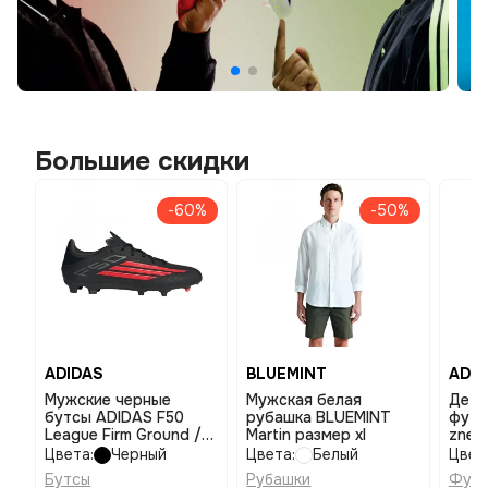
Большие скидки
-60%
-50%
ADIDAS
BLUEMINT
ADID
Мужские черные
Мужская белая
Детс
бутсы ADIDAS F50
рубашка BLUEMINT
футб
League Firm Ground /
Martin размер xl
zne 
Multi Ground размер 10
Цвета:
Черный
Цвета:
Белый
Цвет
Бутсы
Рубашки
Футб