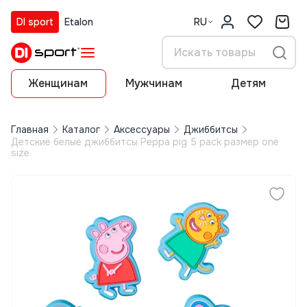
DI sport
Etalon
RU
Женщинам
Мужчинам
Детям
Главная
Каталог
Аксессуары
Джиббитсы
Детские белые джиббитсы Peppa pig 5 pack размер one
size