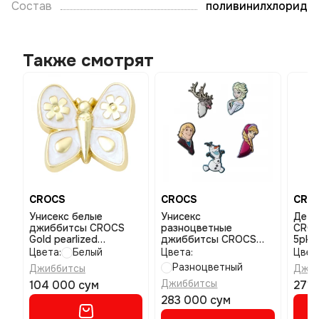
Состав
поливинилхлорид
Также смотрят
CROCS
CROCS
CRO
Унисекс белые
Унисекс
Детские д
джиббитсы CROCS
разноцветные
CROC
Gold pearlized
джиббитсы CROCS
5pk 
butterfly размер one
Frozen размер one
Цвета:
Белый
Цвета:
Цвет
size
size
Разноцветный
Джиббитсы
Джиб
Джиббитсы
104 000 сум
271 
283 000 сум