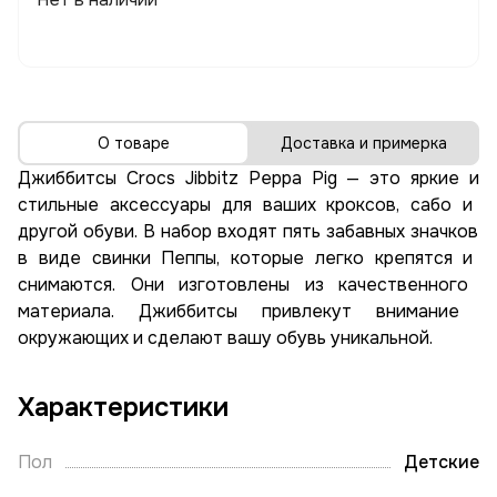
О товаре
Доставка и примерка
Джиббитсы
Crocs
Jibbitz
Peppa
Pig
— это
яркие
и
стильные
аксессуары
для
ваших
кроксов,
сабо
и
другой
обуви.
В
набор
входят
пять
забавных
значков
в
виде
свинки
Пеппы,
которые
легко
крепятся
и
снимаются.
Они
изготовлены
из
качественного
материала
.
Джиббитсы
привлекут
внимание
окружающих
и
сделают
вашу
обувь
уникальной.
Характеристики
Пол
Детские