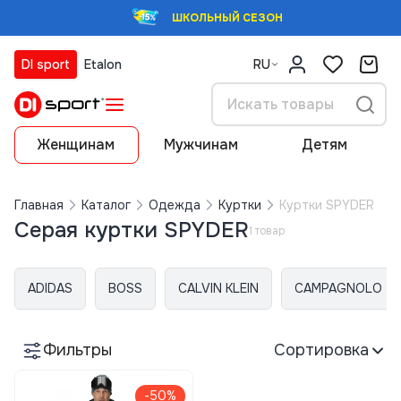
ШКОЛЬНЫЙ СЕЗОН
DI sport
Etalon
RU
Женщинам
Мужчинам
Детям
Главная
Каталог
Одежда
Куртки
Куртки SPYDER
Серая куртки SPYDER
1 товар
ADIDAS
BOSS
CALVIN KLEIN
CAMPAGNOLO
Фильтры
Сортировка
-50%