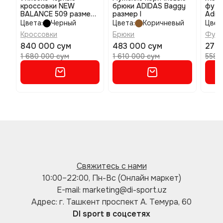
кроссовки NEW
брюки ADIDAS Baggy
футб
BALANCE 509 размер
размер l
Adico
42,5
Regu
Цвета:
Черный
Цвета:
Коричневый
Цвет
Кроссовки
Брюки
Футб
840 000 сум
483 000 сум
279 
1 680 000 сум
1 610 000 сум
558 
Свяжитесь с нами
10:00–22:00, Пн-Вс (Онлайн маркет)
E-mail: marketing@di-sport.uz
Адрес: г. Ташкент проспект А. Темура, 60
DI sport в соцсетях