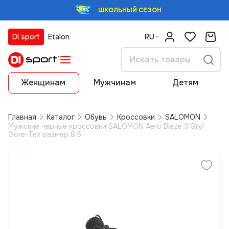
ШКОЛЬНЫЙ СЕЗОН
DI sport
Etalon
RU
Женщинам
Мужчинам
Детям
Главная
Каталог
Обувь
Кроссовки
SALOMON
Мужские черные кроссовки SALOMON Aero Blaze 3 Grvl
Gore-Tex размер 8,5