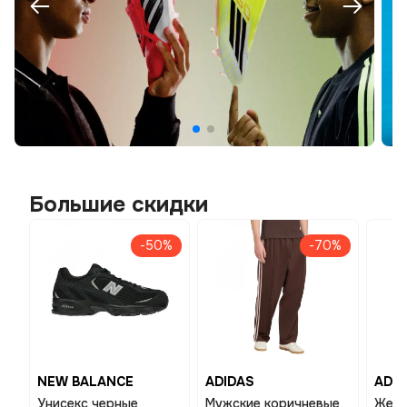
Большие скидки
-50%
-70%
NEW BALANCE
ADIDAS
ADID
Унисекс черные
Мужские коричневые
Женс