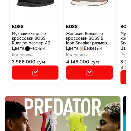
BOSS
BOSS
BOS
Мужские черные
Женские бежевые
Мужс
кроссовки BOSS
кроссовки BOSS B
крос
Running размер 42
Icon Sneaker размер
Snea
40
Runn
Цвета:
Черный
Цвета:
Бежевый
Цвет
Кроссовки
Кроссовки
Крос
3 966 000 сум
4 148 000 сум
3 91
4 89