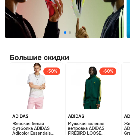
Большие скидки
-50%
-60%
ADIDAS
ADIDAS
ADID
Женская белая
Мужская зеленая
Женс
футболка ADIDAS
ветровка ADIDAS
ADID
Adicolor Essentials
FIREBIRD LOOSE
Grap