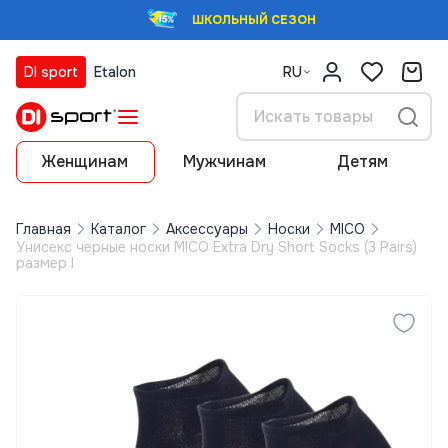
ШКОЛЬНЫЙ СЕЗОН
DI sport
Etalon
RU
Женщинам
Мужчинам
Детям
Главная
Каталог
Аксессуары
Носки
MICO
Унисекс черные носки MICO Extra Dry Short Socks (3 Pairs)
размер l