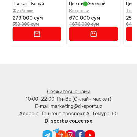
Regular размер xs
размер xl
разм
Цвета:
Белый
Цвета:
Зеленый
Цвет
Футболки
Ветровки
Топы
279 000 сум
670 000 сум
257 
558 000 сум
1 676 000 сум
642 
Свяжитесь с нами
10:00–22:00, Пн-Вс (Онлайн маркет)
E-mail: marketing@di-sport.uz
Адрес: г. Ташкент проспект А. Темура, 60
DI sport в соцсетях