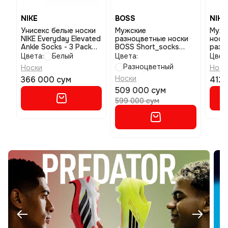
NIKE
BOSS
NIKE
Унисекс белые носки
Мужские
Мужс
NIKE Everyday Elevated
разноцветные носки
носк
Ankle Socks - 3 Pack
BOSS Short_socks
разм
размер m
размер 39-42
Цвета:
Белый
Цвета:
Цвет
Разноцветный
Носки
Носк
Носки
366 000 сум
412 
509 000 сум
599 000 сум