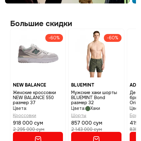
Большие скидки
-60%
-60%
NEW BALANCE
BLUEMINT
ADID
Женские кроссовки
Мужские хаки шорты
Детс
NEW BALANCE 550
BLUEMINT Bond
брюк
размер 37
размер 32
Origi
Lond
Цвета:
Цвета:
Хаки
Цвет
Кроссовки
Шорты
Брюк
918 000 сум
857 000 сум
419 
2 295 000 сум
2 143 000 сум
838 