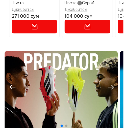
размер one size
разм
Цвета:
Цвета:
Серый
Цвет
Джиббитсы
Джиббитсы
Джиб
271 000 сум
104 000 сум
104 