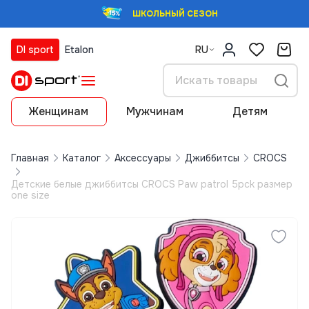
ШКОЛЬНЫЙ СЕЗОН
DI sport
Etalon
RU
Женщинам
Мужчинам
Детям
Главная
Каталог
Аксессуары
Джиббитсы
CROCS
Детские белые джиббитсы CROCS Paw patrol 5pck размер
one size