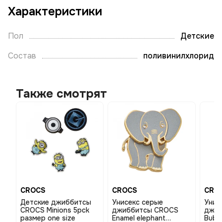
Характеристики
Пол
Детские
Состав
поливинилхлорид
Также смотрят
CROCS
CROCS
CRO
Детские джиббитсы
Унисекс серые
Унис
CROCS Minions 5pck
джиббитсы CROCS
джиб
размер one size
Enamel elephant
Bubbl