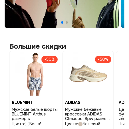
Большие скидки
-50%
-50%
BLUEMINT
ADIDAS
ADID
Мужские белые шорты
Мужские бежевые
Детс
BLUEMINT Arthus
кроссовки ADIDAS
футб
размер s
Climacool Spw размер
zne 
11,5
Цвета:
Белый
Цвета:
Бежевый
Цвет