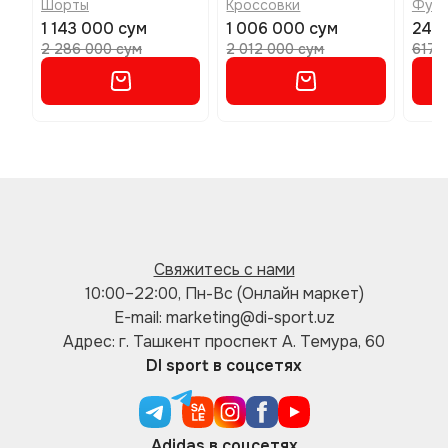
Шорты
Кроссовки
Футб
1 143 000 сум
1 006 000 сум
247
2 286 000 сум
2 012 000 сум
617 
Свяжитесь с нами
10:00–22:00, Пн-Вс (Онлайн маркет)
E-mail: marketing@di-sport.uz
Адрес: г. Ташкент проспект А. Темура, 60
DI sport в соцсетях
Adidas в соцсетях