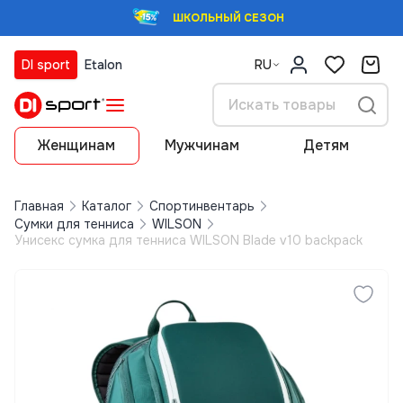
ШКОЛЬНЫЙ СЕЗОН
DI sport
Etalon
RU
Женщинам
Мужчинам
Детям
Главная
Каталог
Спортинвентарь
Сумки для тенниса
WILSON
Унисекс сумка для тенниса WILSON Blade v10 backpack