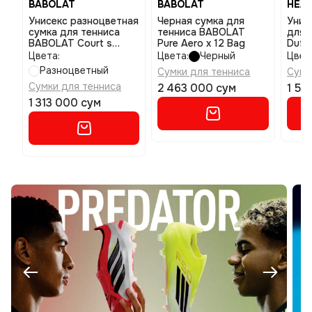
BABOLAT
BABOLAT
HEA
Унисекс разноцветная
Черная сумка для
Унис
сумка для тенниса
тенниса BABOLAT
для 
BABOLAT Court s
Pure Aero x 12 Bag
Duff
wimbledon размер uniq
Цвета:
Цвета:
Черный
Цвет
Разноцветный
Сумки для тенниса
Сумк
Сумки для тенниса
2 463 000 сум
1 56
1 313 000 сум