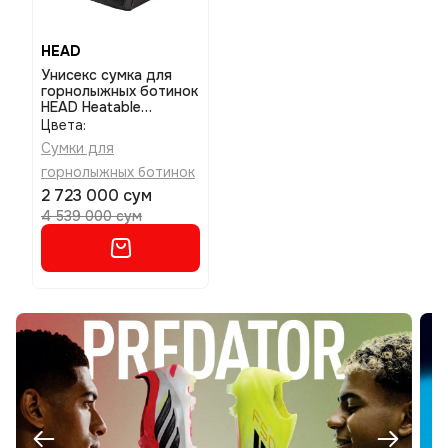
HEAD
Унисекс сумка для
горнолыжных ботинок
HEAD Heatable
bootbag размер 230
Цвета:
Сумки для
горнолыжных ботинок
2 723 000 сум
4 539 000 сум