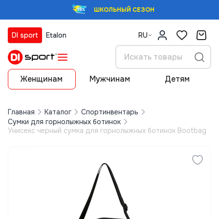
ШКОЛЬНЫЙ СЕЗОН
DI sport
Etalon
RU
Женщинам
Мужчинам
Детям
Главная
Каталог
Спортинвентарь
Сумки для горнолыжных ботинок
Унисекс черный сумка для горнолыжных ботинок Bootbag