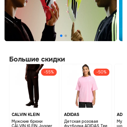
Большие скидки
-55%
-50%
CALVIN KLEIN
ADIDAS
ADID
Мужские брюки
Детская розовая
Мужс
CALVIN KLEIN Jogger
футболка ADIDAS Tee
шорт