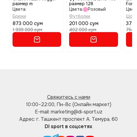
размер m
размер 128
Form
Цвета:
Цвета:
Розовый
Цвет
Брюки
Футболки
Шор
873 000 сум
201 000 сум
377 
1 939 000 сум
402 000 сум
754 
Свяжитесь с нами
10:00–22:00, Пн-Вс (Онлайн маркет)
E-mail: marketing@di-sport.uz
Адрес: г. Ташкент проспект А. Темура, 60
DI sport в соцсетях