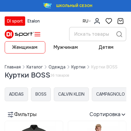
ШКОЛЬНЫЙ СЕЗОН
DI sport
Etalon
RU
Женщинам
Мужчинам
Детям
Главная
Каталог
Одежда
Куртки
Куртки BOSS
Куртки BOSS
36 товаров
ADIDAS
BOSS
CALVIN KLEIN
CAMPAGNOLO
Фильтры
Сортировка