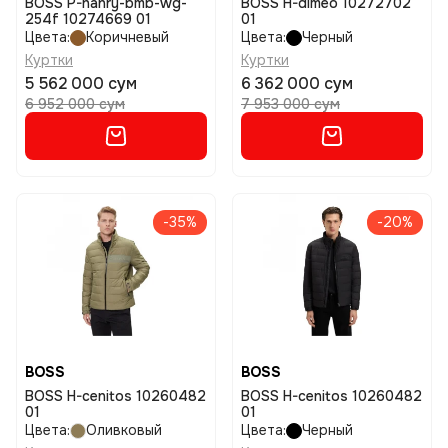
BOSS P-hanry-bmb-wg-
BOSS H-dimeo 10272702
254f 10274669 01
01
Цвета:
Коричневый
Цвета:
Черный
Куртки
Куртки
5 562 000 сум
6 362 000 сум
6 952 000 сум
7 953 000 сум
-35%
-20%
BOSS
BOSS
BOSS H-cenitos 10260482
BOSS H-cenitos 10260482
01
01
Цвета:
Оливковый
Цвета:
Черный