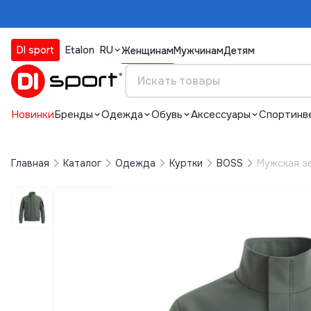
DI sport
Etalon
RU
Женщинам
Мужчинам
Детям
Новинки
Бренды
Одежда
Обувь
Аксессуары
Спортинв
Главная
Каталог
Одежда
Куртки
BOSS
Мужская эв