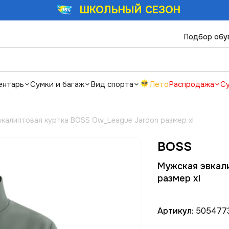
ШКОЛЬНЫЙ СЕЗОН
Подбор обу
ентарь
Сумки и багаж
Вид спорта
Лето
Распродажа
С
калиптовая куртка BOSS Ow_League Jardon размер xl
BOSS
Мужская эвкал
размер xl
Артикул
: 505477