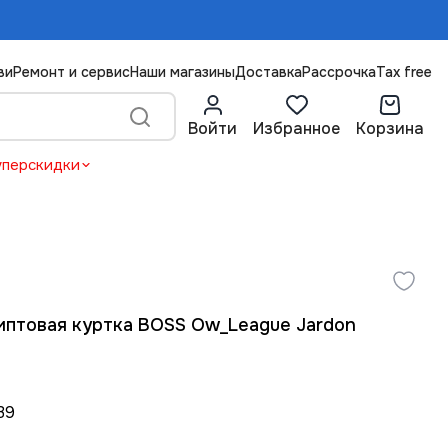
ви
Ремонт и сервис
Наши магазины
Доставка
Рассрочка
Tax free
Войти
Избранное
Корзина
уперскидки
иптовая куртка BOSS Ow_League Jardon
39