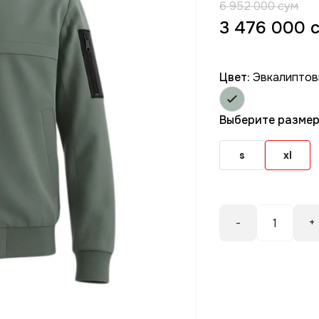
6 952 000 сум
3 476 000 
Цвет:
Эвкалиптов
Выберите разме
s
xl
-
+