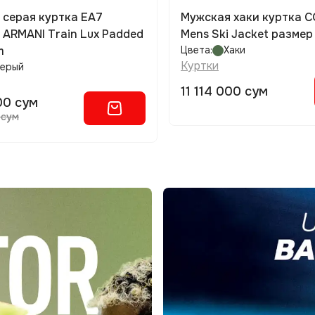
 серая куртка EA7
Мужская хаки куртка 
ARMANI Train Lux Padded
Mens Ski Jacket размер
m
Цвета:
Хаки
Куртки
ерый
11 114 000 сум
00 сум
 сум