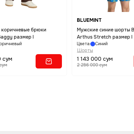
BLUEMINT
 коричневые брюки
Мужские синие шорты 
aggy размер l
Arthus Stretch размер l
оричневый
Цвета:
Синий
Шорты
0 сум
1 143 000 сум
 сум
2 286 000 сум