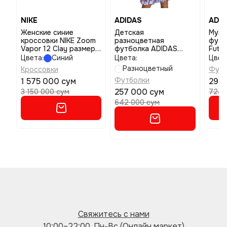
NIKE
ADIDAS
ADID
Женские синие
Детская
Мужс
кроссовки NIKE Zoom
разноцветная
футб
Vapor 12 Clay размер
футболка ADIDAS
Futur
7,5
Originals x Liberty
разм
Цвета:
Синий
Цвета:
Цвет
London размер 140
Разноцветный
Кроссовки
Футб
Футболки
1 575 000 сум
290
257 000 сум
3 150 000 сум
724 
642 000 сум
Свяжитесь с нами
10:00–22:00, Пн-Вс (Онлайн маркет)