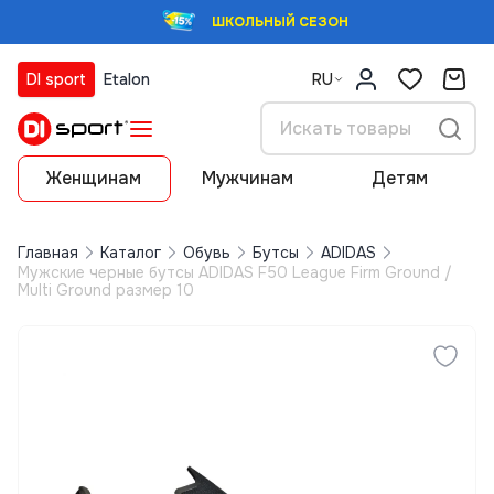
ШКОЛЬНЫЙ СЕЗОН
DI sport
Etalon
RU
Женщинам
Мужчинам
Детям
Главная
Каталог
Обувь
Бутсы
ADIDAS
Мужские черные бутсы ADIDAS F50 League Firm Ground /
Multi Ground размер 10