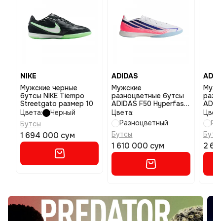
NIKE
ADIDAS
ADID
Мужские черные
Мужские
Мужс
бутсы NIKE Tiempo
разноцветные бутсы
разн
Streetgato размер 10
ADIDAS F50 Hyperfast
ADID
League Indoor размер
Pro T
Цвета:
Черный
Цвета:
Цвет
10
Разноцветный
Ра
Бутсы
Бутсы
Бутс
1 694 000 сум
1 610 000 сум
2 65