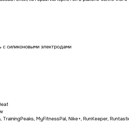
нь с силиконовыми электродами
Beat
ow
rainingPeaks, MyFitnessPal, Nike+, RunKeeper, Runtasti