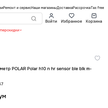
ви
Ремонт и сервис
Наши магазины
Доставка
Рассрочка
Tax free
Войти
Избранное
Корзина
уперскидки
етр POLAR Polar h10 n hr sensor ble blk m-
57
сум