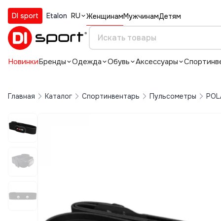
DI sport
Etalon
RU
Женщинам
Мужчинам
Детям
Новинки
Бренды
Одежда
Обувь
Аксессуары
Спортинв
Главная
Каталог
Спортинвентарь
Пульсометры
POL