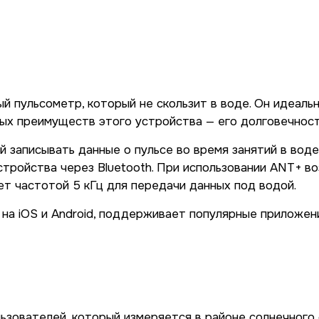
ный пульсометр, который не скользит в воде. Он идеал
евых преимуществ этого устройства — его долговечност
 записывать данные о пульсе во время занятий в воде
стройства через Bluetooth. При использовании ANT+ в
т частотой 5 кГц для передачи данных под водой.
на iOS и Android, поддерживает популярные приложения
ьзователей, который измеряется в районе солнечного