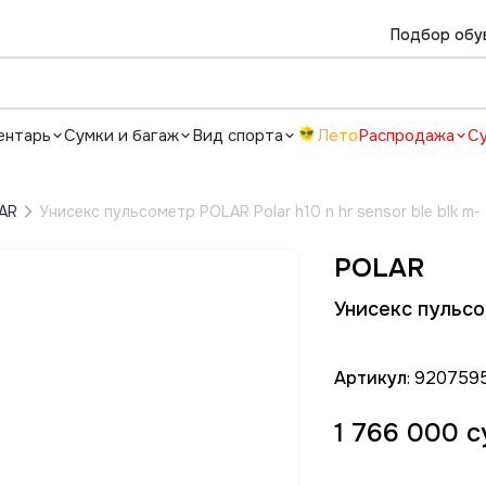
Подбор обу
ентарь
Сумки и багаж
Вид спорта
Лето
Распродажа
С
AR
Унисекс пульсометр POLAR Polar h10 n hr sensor ble blk m-
POLAR
Унисекс пульсом
Артикул
: 920759
1 766 000 