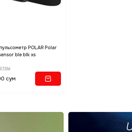
sensor ble blk xs
етры
00 сум