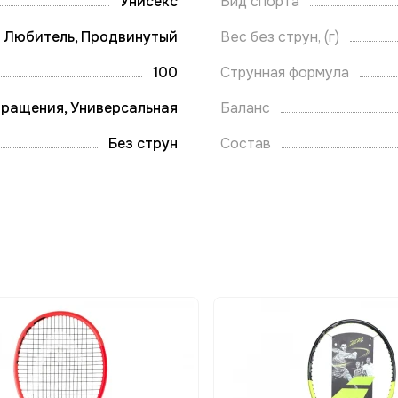
Унисекс
Вид спорта
Любитель, Продвинутый
Вес без струн, (г)
100
Струнная формула
вращения, Универсальная
Баланс
Без струн
Состав