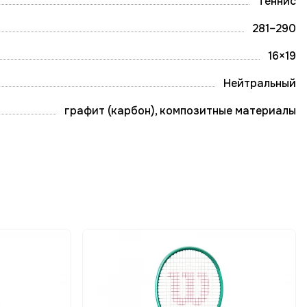
Теннис
281–290
16×19
Нейтральный
графит (карбон), композитные материалы