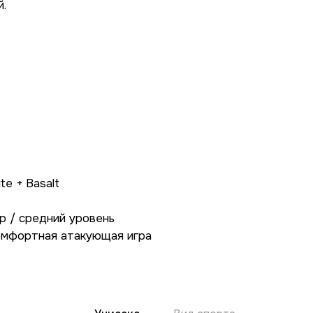
й.
te + Basalt
р / средний уровень
комфортная атакующая игра