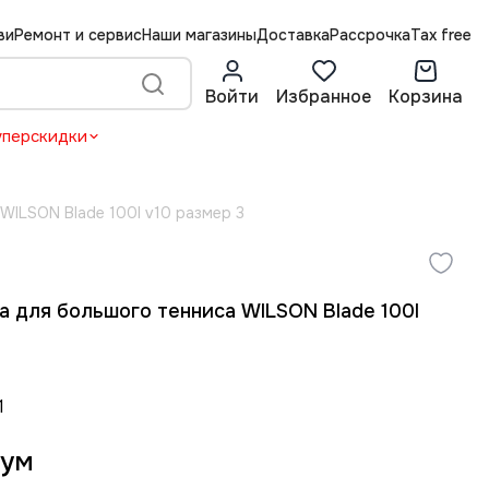
ви
Ремонт и сервис
Наши магазины
Доставка
Рассрочка
Tax free
Войти
Избранное
Корзина
уперскидки
WILSON Blade 100l v10 размер 3
а для большого тенниса WILSON Blade 100l
1
сум