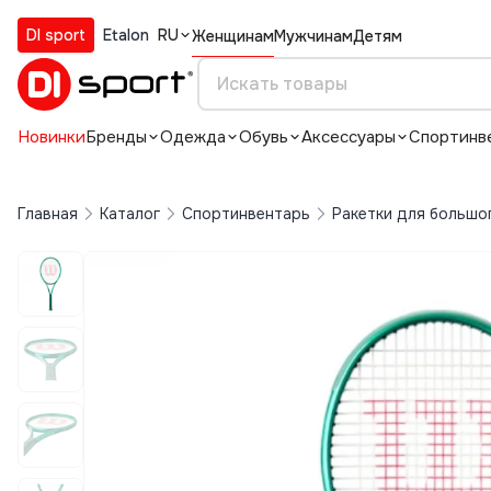
DI sport
Etalon
RU
Женщинам
Мужчинам
Детям
Новинки
Бренды
Одежда
Обувь
Аксессуары
Спортинв
Главная
Каталог
Спортинвентарь
Ракетки для большо