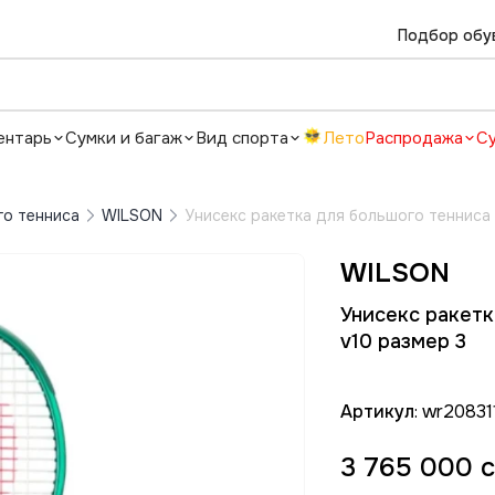
Подбор обу
ентарь
Сумки и багаж
Вид спорта
Лето
Распродажа
С
го тенниса
WILSON
Унисекс ракетка для большого тенниса 
WILSON
Унисекс ракетк
v10 размер 3
Артикул
: wr20831
3 765 000 