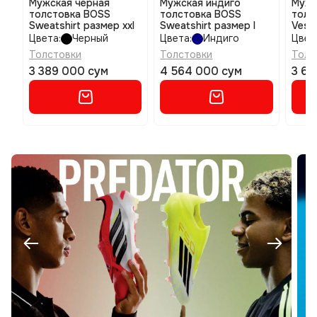
Мужская черная
Мужская индиго
Мужс
толстовка BOSS
толстовка BOSS
толс
Sweatshirt размер xxl
Sweatshirt размер l
Vest 
Цвета:
Черный
Цвета:
Индиго
Цвет
Толстовки
Толстовки
Толс
3 389 000 сум
4 564 000 сум
3 62