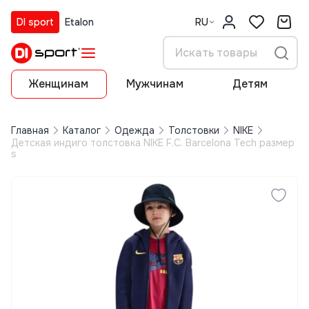
DI sport
Etalon
RU
Женщинам
Мужчинам
Детям
Главная
Каталог
Одежда
Толстовки
NIKE
Детская индиго толстовка NIKE F.C. Barcelona Tech размер
s