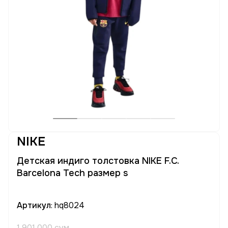
NIKE
Детская индиго толстовка NIKE F.C.
Barcelona Tech размер s
Артикул
: hq8024
1 901 000 сум