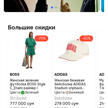
Большие скидки
-70%
-50%
BOSS
ADIDAS
ADID
Женская зеленая
Женская бежевая
Мужс
футболка BOSS Style
бейсболка ADIDAS
футб
C_Etami размер l
Stadium snpback
Trefo
размер osfm
Цвета:
Зеленый
Цвета:
Бежевый
Цвет
Футболки
Бейсболки
Футб
777 000 сум
279 000 сум
214 