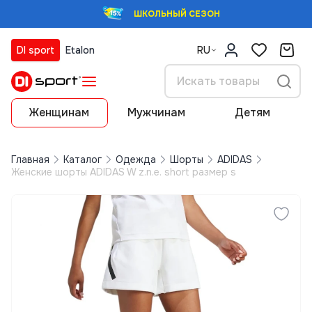
ШКОЛЬНЫЙ СЕЗОН
DI sport
Etalon
RU
Женщинам
Мужчинам
Детям
Главная
Каталог
Одежда
Шорты
ADIDAS
Женские шорты ADIDAS W z.n.e. short размер s