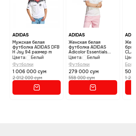
ADIDAS
ADIDAS
ADID
Мужская белая
Женская белая
Женс
футболка ADIDAS DFB
футболка ADIDAS
брюк
H Jsy 94 размер m
Adicolor Essentials
CLAS
Regular размер xs
Цвета:
Белый
Цвета:
Белый
Цвет
Футболки
Футболки
Брюк
1 006 000 сум
279 000 сум
503 
2 012 000 сум
558 000 сум
1 25