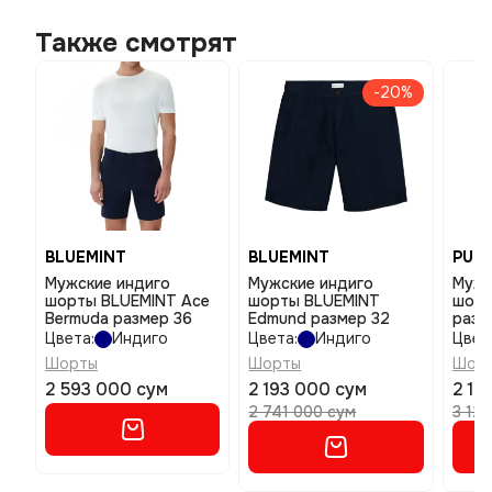
Также смотрят
-20%
BLUEMINT
BLUEMINT
PUM
Мужские индиго
Мужские индиго
Мужс
шорты BLUEMINT Ace
шорты BLUEMINT
шорт
Bermuda размер 36
Edmund размер 32
разм
Цвета:
Индиго
Цвета:
Индиго
Цвет
Шорты
Шорты
Шор
2 593 000 сум
2 193 000 сум
2 18
2 741 000 сум
3 12