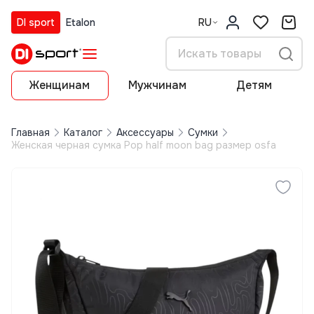
DI sport
Etalon
RU
Женщинам
Мужчинам
Детям
Главная
Каталог
Аксессуары
Сумки
Женская черная сумка Pop half moon bag размер osfa