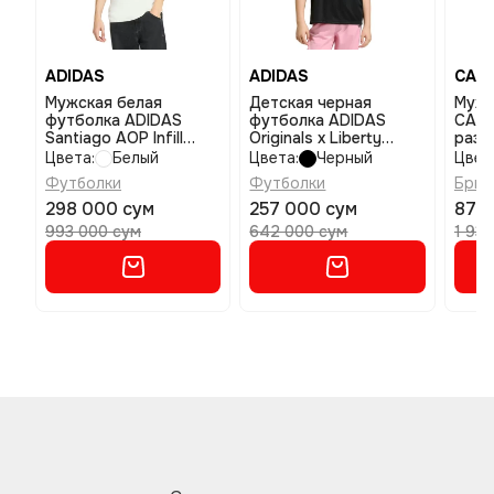
ADIDAS
ADIDAS
CALV
Мужская белая
Детская черная
Мужские
футболка ADIDAS
футболка ADIDAS
CALV
Santiago AOP Infill
Originals x Liberty
разм
размер 2xl
London Loose размер
Цвета:
Белый
Цвета:
Черный
Цвет
164
Футболки
Футболки
Брюк
298 000 сум
257 000 сум
873 
993 000 сум
642 000 сум
1 93