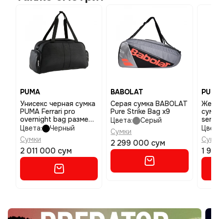
PUMA
BABOLAT
PUM
Унисекс черная сумка
Серая сумка BABOLAT
Женс
PUMA Ferrari pro
Pure Strike Bag x9
сумк
overnight bag размер
sens
Цвета:
Серый
osfa
разм
Цвета:
Черный
Цвет
Сумки
Сумки
Сумк
2 299 000 сум
2 011 000 сум
1 95