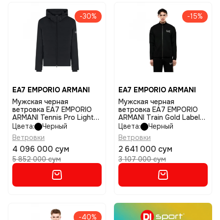
-30%
-15%
EA7 EMPORIO ARMANI
EA7 EMPORIO ARMANI
Мужская черная
Мужская черная
ветровка EA7 EMPORIO
ветровка EA7 EMPORIO
ARMANI Tennis Pro Light
ARMANI Train Gold Label
Padded Jack размер m
размер xl
Цвета:
Черный
Цвета:
Черный
Ветровки
Ветровки
4 096 000 сум
2 641 000 сум
5 852 000 сум
3 107 000 сум
-40%