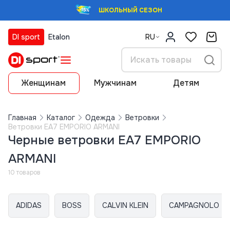
ШКОЛЬНЫЙ СЕЗОН
DI sport
Etalon
RU
Женщинам
Мужчинам
Детям
Главная
Каталог
Одежда
Ветровки
Ветровки EA7 EMPORIO ARMANI
Черные ветровки EA7 EMPORIO
ARMANI
10 товаров
ADIDAS
BOSS
CALVIN KLEIN
CAMPAGNOLO