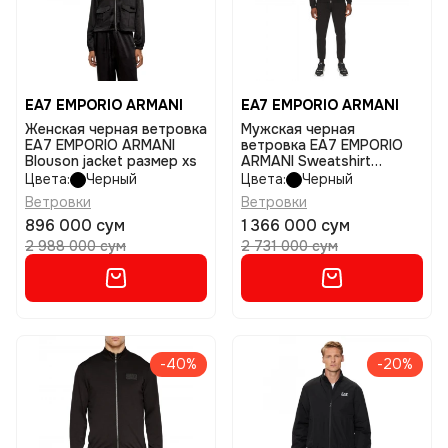
EA7 EMPORIO ARMANI
EA7 EMPORIO ARMANI
Женская черная ветровка
Мужская черная
EA7 EMPORIO ARMANI
ветровка EA7 EMPORIO
Blouson jacket размер xs
ARMANI Sweatshirt
размер m
Цвета:
Черный
Цвета:
Черный
Ветровки
Ветровки
896 000 сум
1 366 000 сум
2 988 000 сум
2 731 000 сум
-40%
-20%