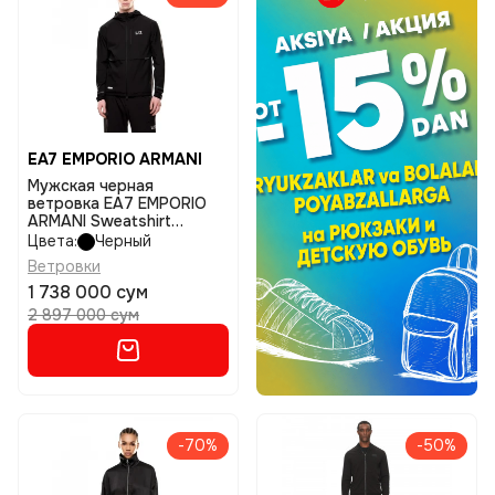
EA7 EMPORIO ARMANI
Мужская черная
ветровка EA7 EMPORIO
ARMANI Sweatshirt
размер xl
Цвета:
Черный
Ветровки
1 738 000 сум
2 897 000 сум
-70%
-50%