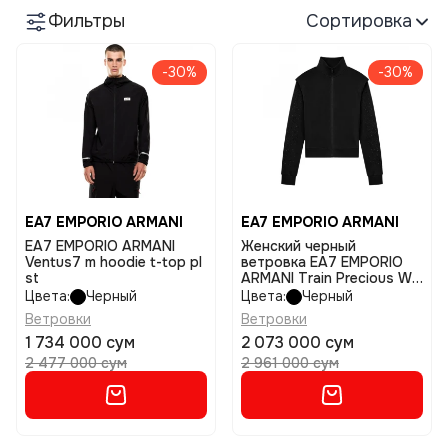
Фильтры
Сортировка
-30%
-30%
EA7 EMPORIO ARMANI
EA7 EMPORIO ARMANI
EA7 EMPORIO ARMANI
Женский черный
Ventus7 m hoodie t-top pl
ветровка EA7 EMPORIO
st
ARMANI Train Precious W
T-Top FZ размер m
Цвета:
Черный
Цвета:
Черный
Ветровки
Ветровки
1 734 000 сум
2 073 000 сум
2 477 000 сум
2 961 000 сум