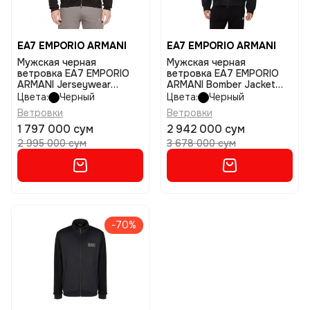
EA7 EMPORIO ARMANI
EA7 EMPORIO ARMANI
Мужская черная
Мужская черная
ветровка EA7 EMPORIO
ветровка EA7 EMPORIO
ARMANI Jerseywear
ARMANI Bomber Jacket
размер m
размер l
Цвета:
Черный
Цвета:
Черный
Ветровки
Ветровки
1 797 000 сум
2 942 000 сум
2 995 000 сум
3 678 000 сум
-70%