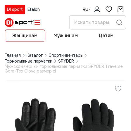
DI sport
Etalon
RU
Женщинам
Мужчинам
Детям
Главная
Каталог
Спортинвентарь
Горнолыжные перчатки
SPYDER
Мужской черный горнолыжные перчатки SPYDER Traverse
Gore-Tex Glove размер xl