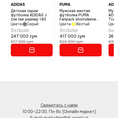
ADIDAS
PUMA
ADID
Детская серая
Мужская желтая
Мужс
футболка ADIDAS J
футболка PUMA
ADID
zne tee размер 140
Fanpack shortsleeve
Trai
tee размер l
Цвета:
Серый
Цвета:
Желтый
Цвет
Футболки
Футболки
Кофт
247 000 сум
417 000 сум
269 
617 000 сум
834 000 сум
896 
Свяжитесь с нами
10:00–22:00, Пн-Вс (Онлайн маркет)
E-mail: marketing@di-sport.uz