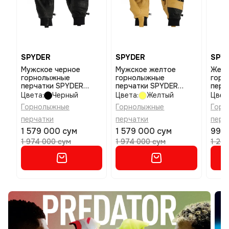
SPYDER
SPYDER
SPY
Мужское черное
Мужское желтое
Женс
горнолыжные
горнолыжные
горн
перчатки SPYDER
перчатки SPYDER
перч
Work gloves размер xl
Work gloves размер l
Inspi
Цвета:
Черный
Цвета:
Желтый
Цвет
разм
Горнолыжные
Горнолыжные
Горн
перчатки
перчатки
перч
1 579 000 сум
1 579 000 сум
992 
1 974 000 сум
1 974 000 сум
1 24