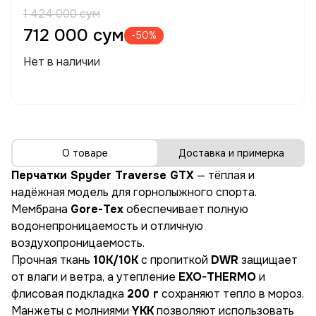
1 424 000 сум
712 000 сум
-50%
Нет в наличии
О товаре
Доставка и примерка
Перчатки Spyder Traverse GTX
— тёплая и
надёжная модель для горнолыжного спорта.
Мембрана
Gore-Tex
обеспечивает полную
водонепроницаемость и отличную
воздухопроницаемость.
Прочная ткань
10K/10K
с пропиткой
DWR
защищает
от влаги и ветра, а утепление
EXO-THERMO
и
флисовая подкладка
200 г
сохраняют тепло в мороз.
Манжеты с молниями
YKK
позволяют использовать