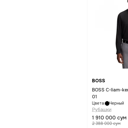
BOSS
BOSS C-liam-ke
01
Цвета:
Черный
Рубашки
1 910 000 сум
2 388 000 сум