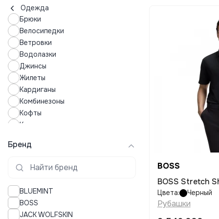
Одежда
Брюки
Велосипедки
Ветровки
Водолазки
Джинсы
Жилеты
Кардиганы
Комбинезоны
Кофты
Куртки
Леггинсы
Бренд
Лонгсливы
Майки
BOSS
Нижнее белье
BOSS Stretch Sh
Пальто
BLUEMINT
Цвета:
Черный
Пижамы
BOSS
Рубашки
Плавки
JACK WOLFSKIN
Поло