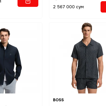
м
2 567 000 сум
BOSS