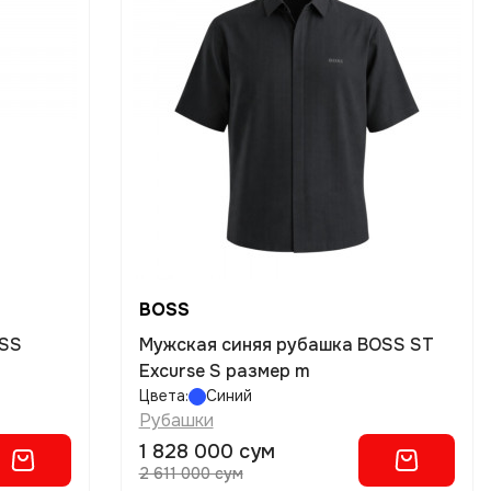
BOSS
OSS
Мужская синяя рубашка BOSS ST
Excurse S размер m
Цвета:
Синий
Рубашки
1 828 000 сум
2 611 000 сум