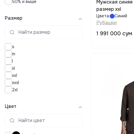
50% и выше
Мужская синяя 
размер xxl
Цвета:
Синий
Размер
Рубашки
1 991 000 сум
s
m
l
xl
xxl
xxxl
2xl
Цвет