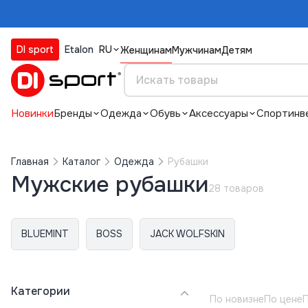
DI sport
Etalon
RU
Женщинам
Мужчинам
Детям
Новинки
Бренды
Одежда
Обувь
Аксессуары
Спортинв
Главная
Каталог
Одежда
Рубашки
Мужские рубашки
28 товаров
BLUEMINT
BOSS
JACK WOLFSKIN
Категории
По новизне
По цене
П