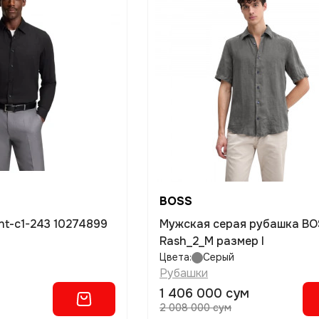
BOSS
nt-c1-243 10274899
Мужская серая рубашка B
Rash_2_M размер l
Цвета:
Серый
Рубашки
1 406 000 сум
2 008 000 сум