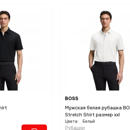
BOSS
irt
Мужская белая рубашка B
Stretch Shirt размер xxl
Цвета:
Белый
Рубашки