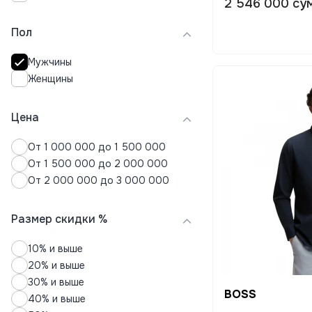
2 546 000 су
Пуховики
Пол
Рубашки
Свитера
Мужчины
Свитшоты
Женщины
Спортивные костюмы
Термобелье
Толстовки
Цена
Футболки
От 1 000 000 до 1 500 000
Худи
От 1 500 000 до 2 000 000
Шорты
От 2 000 000 до 3 000 000
Размер скидки %
10% и выше
20% и выше
30% и выше
BOSS
40% и выше