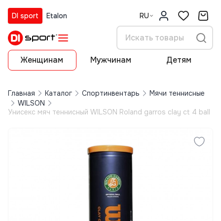
DI sport
Etalon
RU
Женщинам
Мужчинам
Детям
Главная
Каталог
Спортинвентарь
Мячи теннисные
WILSON
Унисекс мяч теннисный WILSON Roland garros clay ct 4 ball