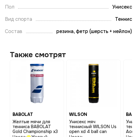
Пол
Унисекс
Вид спорта
Теннис
Состав
резина, фетр (шерсть + нейлон)
Также смотрят
BABOLAT
WILSON
BAB
Желтые мячи для
Унисекс мяч
Унис
тенниса BABOLAT
теннисный WILSON Us
тенн
Gold Championship x3
open xd 4 ball can
Ace 
uniq