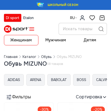
ШКОЛЬНЫЙ СЕЗОН
DI sport
Etalon
RU
Женщинам
Мужчинам
Детям
Главная
Каталог
Обувь
Обувь MIZUNO
Обувь MIZUNO
58 товаров
ADIDAS
ARENA
BABOLAT
BOSS
CALVIN K
Фильтры
Сортировка
-30%
-20%