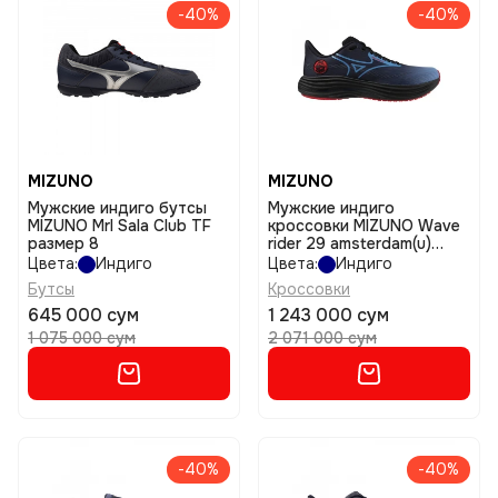
-40%
-40%
MIZUNO
MIZUNO
Мужские индиго бутсы
Мужские индиго
MIZUNO Mrl Sala Club TF
кроссовки MIZUNO Wave
размер 8
rider 29 amsterdam(u)
размер 7,5
Цвета:
Индиго
Цвета:
Индиго
Бутсы
Кроссовки
645 000 сум
1 243 000 сум
1 075 000 сум
2 071 000 сум
-40%
-40%