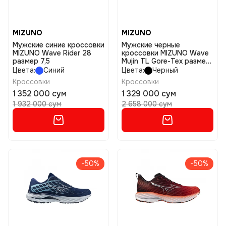
MIZUNO
MIZUNO
Мужские синие кроссовки
Мужские черные
MIZUNO Wave Rider 28
кроссовки MIZUNO Wave
размер 7,5
Mujin TL Gore-Tex размер
9
Цвета:
Синий
Цвета:
Черный
Кроссовки
Кроссовки
1 352 000 сум
1 329 000 сум
1 932 000 сум
2 658 000 сум
-50%
-50%