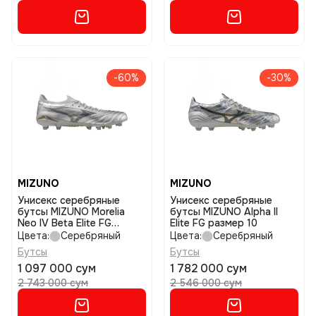
-60%
-30%
MIZUNO
MIZUNO
Унисекс серебряные
Унисекс серебряные
бутсы MIZUNO Morelia
бутсы MIZUNO Alpha II
Neo IV Beta Elite FG
Elite FG размер 10
размер 8,5
Цвета:
Серебряный
Цвета:
Серебряный
Бутсы
Бутсы
1 097 000 сум
1 782 000 сум
2 743 000 сум
2 546 000 сум