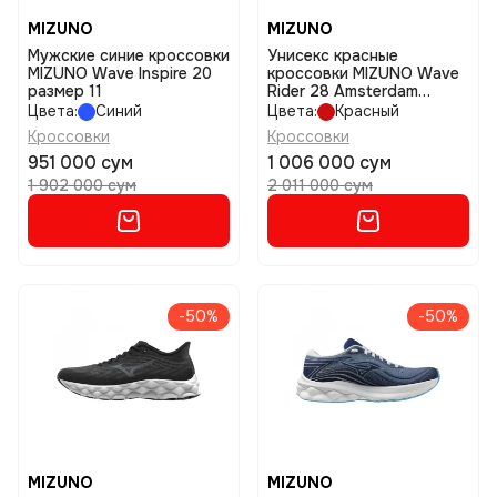
MIZUNO
MIZUNO
Мужские синие кроссовки
Унисекс красные
MIZUNO Wave Inspire 20
кроссовки MIZUNO Wave
размер 11
Rider 28 Amsterdam
Unisex размер 5
Цвета:
Синий
Цвета:
Красный
Кроссовки
Кроссовки
951 000 сум
1 006 000 сум
1 902 000 сум
2 011 000 сум
-50%
-50%
MIZUNO
MIZUNO