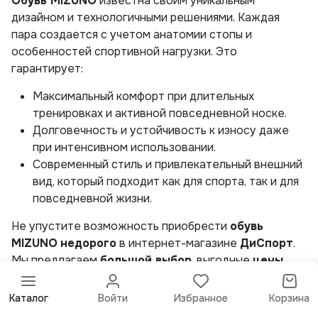
Обувь MIZUNO
известна своим уникальным
дизайном и технологичными решениями. Каждая
пара создается с учетом анатомии стопы и
особенностей спортивной нагрузки. Это
гарантирует:
Максимальный комфорт при длительных
тренировках и активной повседневной носке.
Долговечность и устойчивость к износу даже
при интенсивном использовании.
Современный стиль и привлекательный внешний
вид, который подходит как для спорта, так и для
повседневной жизни.
Не упустите возможность приобрести
обувь
MIZUNO
недорого
в интернет-магазине
ДиСпорт
.
Мы предлагаем
большой выбор
, выгодные
цены
,
доставку
, а также возможность покупки
в
рассрочку
. Каждая пара гарантирует
качество
,
Каталог
Войти
Избранное
Корзина
комфорт и
хорошие
впечатления от использования.