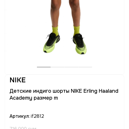
NIKE
Детские индиго шорты NIKE Erling Haaland
Academy размер m
Артикул
: if2812
716 000 сум