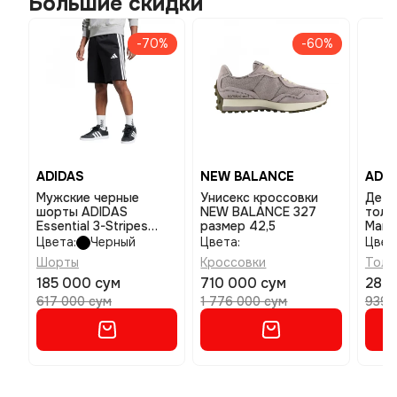
Большие скидки
-70%
-60%
ADIDAS
NEW BALANCE
ADID
Мужские черные
Унисекс кроссовки
Детс
шорты ADIDAS
NEW BALANCE 327
толс
Essential 3-Stripes
размер 42,5
Marv
Single Jersey 10-Inch
разм
Цвета:
Черный
Цвета:
Цвет
размер m
Шорты
Кроссовки
Толс
185 000 сум
710 000 сум
282 
617 000 сум
1 776 000 сум
939 