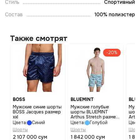
Стиль
Спортивный
Состав
100% полиэстер
Также смотрят
-20%
BOSS
BLUEMINT
BLU
Мужские синие шорты
Мужские голубые
Мужс
BOSS Jacques размер
шорты BLUEMINT
шорт
xxl
Arthus Stretch размер
Arth
xl
2xl
Цвета:
Синий
Цвета:
Голубой
Цвет
Шорты
Шорты
Шор
2 107 000 сум
1 842 000 сум
1 84