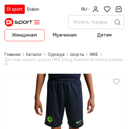
DI sport
Etalon
RU
Женщинам
Мужчинам
Детям
Главная
Каталог
Одежда
Шорты
NIKE
Детские индиго шорты NIKE Erling Haaland Academy размер
m