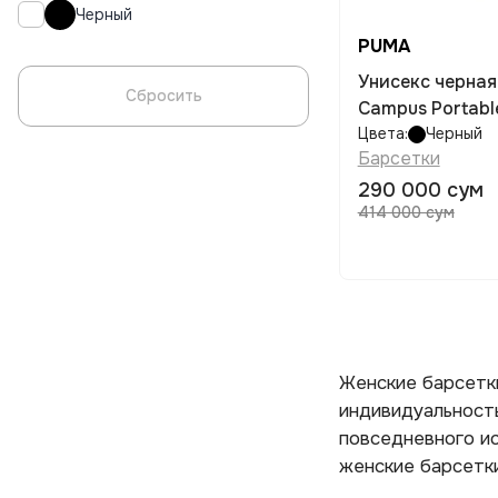
Черный
PUMA
Унисекс черна
Сбросить
Campus Portabl
Цвета:
Черный
Барсетки
290 000 сум
414 000 сум
Женские барсетки
индивидуальность
повседневного ис
женские барсетки