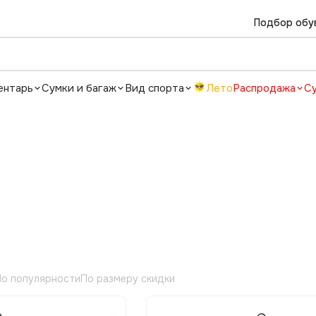
Подбор обу
ентарь
Сумки и багаж
Вид спорта
Лето
Распродажа
С
о популярности
По размеру скидки