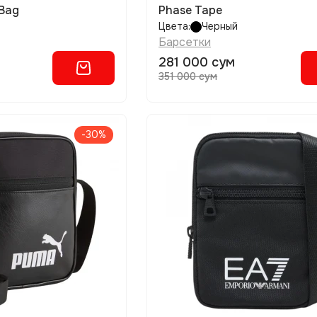
 Bag
Phase Tape
Цвета:
Черный
Барсетки
281 000 сум
351 000 сум
-30%