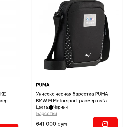
PUMA
IKE
Унисекс черная барсетка PUMA
змер
BMW M Motorsport размер osfa
Цвета:
Черный
Барсетки
641 000 сум