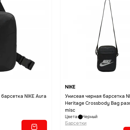
NIKE
 барсетка NIKE Aura
Унисеая черная барсетка N
Heritage Crossbody Bag ра
misc
Цвета:
Черный
Барсетки