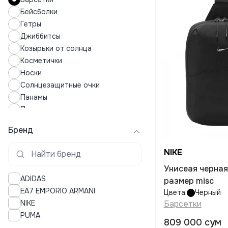
Бейсболки
Гетры
Джиббитсы
Козырьки от солнца
Косметички
Носки
Солнцезащитные очки
Панамы
Перчатки
Подушки для сна
Бренд
Полотенца
Рюкзаки
NIKE
Спортивные часы
Унисеая черная
Средства по уходу за обувью
ADIDAS
размер misc
Средства по уходу за одеждой
EA7 EMPORIO ARMANI
Цвета:
Черный
Стельки для обуви
NIKE
Барсетки
Сумки
PUMA
Термоноски
809 000 сум