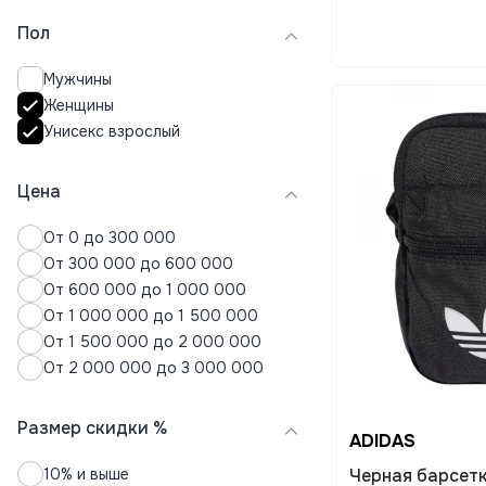
Чемоданы
Пол
Чехлы для чемоданов
Шапки
Мужчины
Шарфы
Женщины
Унисекс взрослый
Цена
От 0 до 300 000
От 300 000 до 600 000
От 600 000 до 1 000 000
От 1 000 000 до 1 500 000
От 1 500 000 до 2 000 000
От 2 000 000 до 3 000 000
Размер скидки %
ADIDAS
10% и выше
Черная барсетк