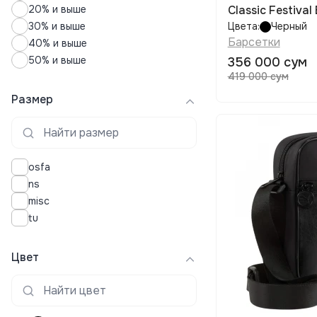
20% и выше
Classic Festival
30% и выше
Цвета:
Черный
Барсетки
40% и выше
50% и выше
356 000 сум
419 000 сум
Размер
osfa
ns
misc
tu
Цвет