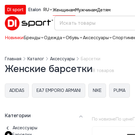
DI sport
Etalon
RU
Женщинам
Мужчинам
Детям
Новинки
Бренды
Одежда
Обувь
Аксессуары
Спортинв
Главная
Каталог
Аксессуары
Барсетки
Женские барсетки
8 товаров
ADIDAS
EA7 EMPORIO ARMANI
NIKE
PUMA
Категории
По новизне
По цене
П
Аксессуары
Барсетки