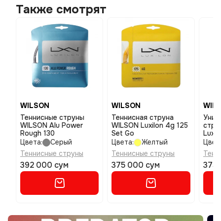
Также смотрят
WILSON
WILSON
WIL
Теннисные струны
Теннисная струна
Унисекс те
WILSON Alu Power
WILSON Luxilon 4g 125
стру
Rough 130
Set Go
Luxil
set b
Цвета:
Серый
Цвета:
Желтый
Цвет
125
Теннисные струны
Теннисные струны
Тенн
392 000 сум
375 000 сум
375 