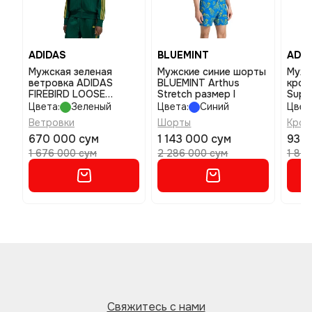
ADIDAS
BLUEMINT
ADID
Мужская зеленая
Мужские синие шорты
Мужс
ветровка ADIDAS
BLUEMINT Arthus
крос
FIREBIRD LOOSE
Stretch размер l
Supe
размер xl
Runn
Цвета:
Зеленый
Цвета:
Синий
Цвет
Ветровки
Шорты
Крос
670 000 сум
1 143 000 сум
939 
1 676 000 сум
2 286 000 сум
1 87
Свяжитесь с нами