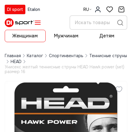
DI sport
Etalon
RU
Женщинам
Мужчинам
Детям
Главная
Каталог
Спортинвентарь
Теннисные струны
HEAD
Унисекс желтый теннисные струны HEAD Hawk power (set)
размер 16