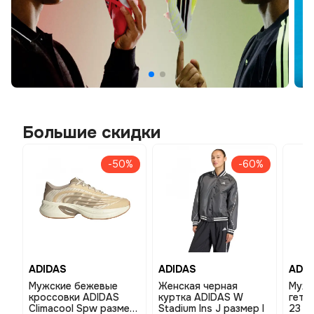
Большие скидки
-50%
-60%
ADIDAS
ADIDAS
ADID
Мужские бежевые
Женская черная
Мужс
кроссовки ADIDAS
куртка ADIDAS W
гетр
Climacool Spw размер
Stadium Ins J размер l
23 S