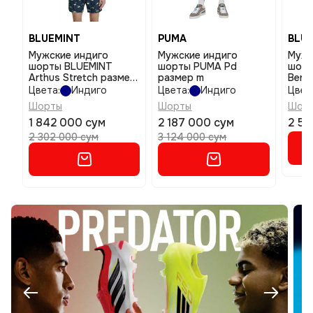
BLUEMINT
PUMA
BLU
Мужские индиго
Мужские индиго
Мужс
шорты BLUEMINT
шорты PUMA Pd
шорт
Arthus Stretch размер
размер m
Berm
2xl
Цвета:
Индиго
Цвета:
Индиго
Цвет
Шорты
Шорты
Шор
1 842 000 сум
2 187 000 сум
2 59
2 302 000 сум
3 124 000 сум