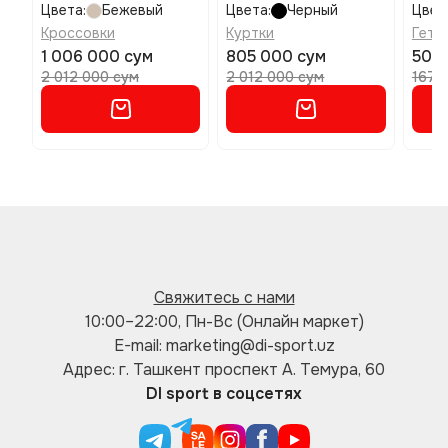
11,5
Цвета:
Бежевый
Цвета:
Черный
Цвет
Кроссовки
Куртки
Гетр
1 006 000 сум
805 000 сум
50 0
2 012 000 сум
2 012 000 сум
167 
Свяжитесь с нами
10:00–22:00, Пн-Вс (Онлайн маркет)
E-mail: marketing@di-sport.uz
Адрес: г. Ташкент проспект А. Темура, 60
DI sport в соцсетях