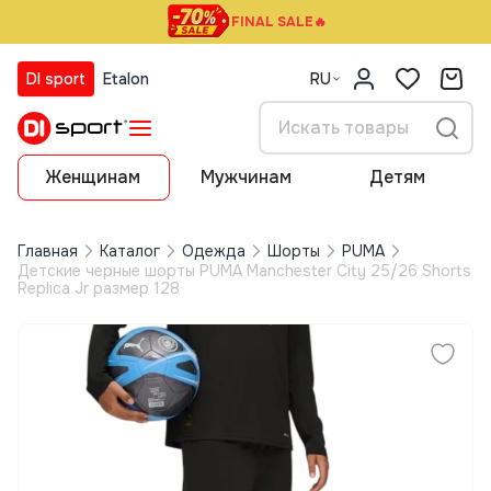
FINAL SALE🔥
DI sport
Etalon
RU
Женщинам
Мужчинам
Детям
Главная
Каталог
Одежда
Шорты
PUMA
Детские черные шорты PUMA Manchester City 25/26 Shorts
Replica Jr размер 128