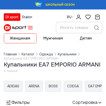
ШКОЛЬНЫЙ СЕЗОН
DI sport
Etalon
RU
Женщинам
Мужчинам
Детям
Главная
Каталог
Одежда
Купальники
Купальники EA7 EMPORIO ARMANI
Купальники EA7 EMPORIO ARMANI
6 товаров
ADIDAS
ARENA
BOSS
COEGA
EA7 EMPOR
Фильтры
Сортировка