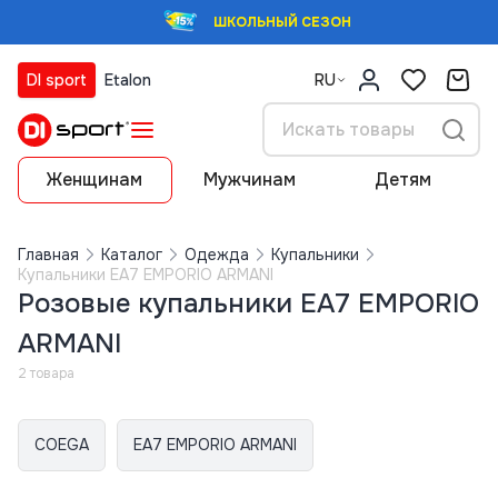
ШКОЛЬНЫЙ СЕЗОН
DI sport
Etalon
RU
Женщинам
Мужчинам
Детям
Главная
Каталог
Одежда
Купальники
Купальники EA7 EMPORIO ARMANI
Розовые купальники EA7 EMPORIO
ARMANI
2 товара
COEGA
EA7 EMPORIO ARMANI