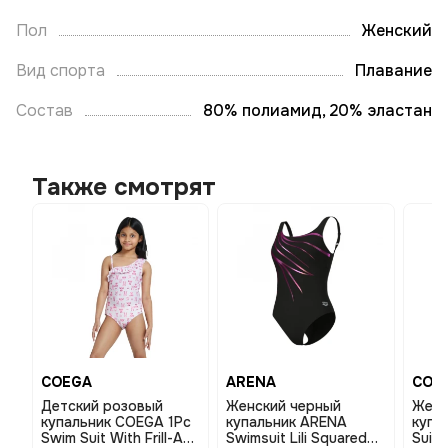
Пол
Женский
Вид спорта
Плавание
Состав
80% полиамид, 20% эластан
Также смотрят
COEGA
ARENA
COE
Детский розовый
Женский черный
Женс
купальник COEGA 1Pc
купальник ARENA
купа
Swim Suit With Frill-Ao
Swimsuit Lili Squared
Suit 