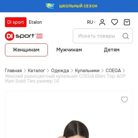
ШКОЛЬНЫЙ СЕЗОН
DI sport
Etalon
RU
Женщинам
Мужчинам
Детям
Главная
Каталог
Одежда
Купальники
COEGA
Женский разноцветный купальник COEGA Bikini Top-AOP
Main Solid Ties размер 14