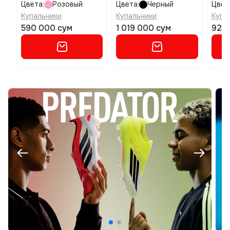
размер 6y
Back размер 42
разм
Цвета:
Розовый
Цвета:
Черный
Цвет
Купальники
Купальники
Купа
590 000 сум
1 019 000 сум
923 