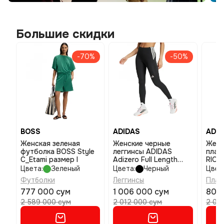
Большие скидки
-70%
-50%
BOSS
ADIDAS
ADID
Женская зеленая
Женские черные
Женс
футболка BOSS Style
леггинсы ADIDAS
плат
C_Etami размер l
Adizero Full Length
RIO 
размер s
разм
Цвета:
Зеленый
Цвета:
Черный
Цвет
Футболки
Леггинсы
Плат
777 000 сум
1 006 000 сум
805
2 589 000 сум
2 012 000 сум
2 01