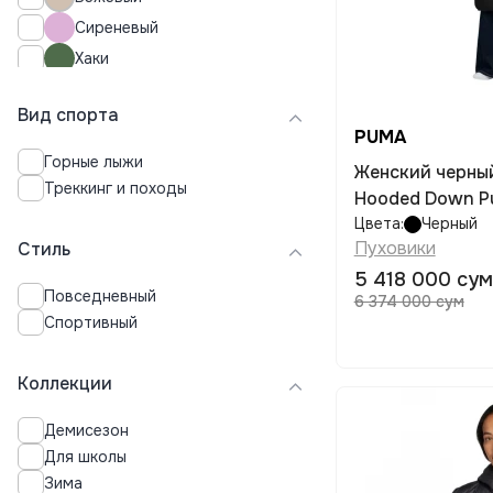
Сиреневый
Хаки
Сливовый
Вид спорта
Бирюзовый
PUMA
Горные лыжи
Женский черны
Треккинг и походы
Hooded Down Pu
Цвета:
Черный
Пуховики
Стиль
5 418 000 сум
Повседневный
6 374 000 сум
Спортивный
Коллекции
Демисезон
Для школы
Зима