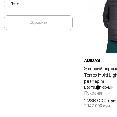
Лето
Сбросить
ADIDAS
Женский черны
Terrex Multi Li
размер m
Цвета:
Черный
Пуховики
1 288 000 сум
2 147 000 сум