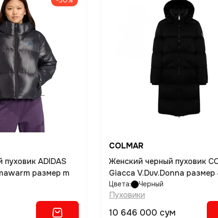
-30%
COLMAR
й пуховик ADIDAS
Женский черный пуховик 
limawarm размер m
Giacca V.Duv.Donna размер
Цвета:
Черный
Пуховики
10 646 000 сум