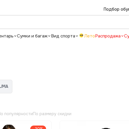
Подбор обу
ентарь
Сумки и багаж
Вид спорта
Лето
Распродажа
С
UMA
о популярности
По размеру скидки