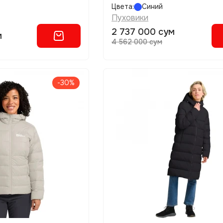
Цвета:
Синий
Пуховики
2 737 000 сум
м
4 562 000 сум
-30%