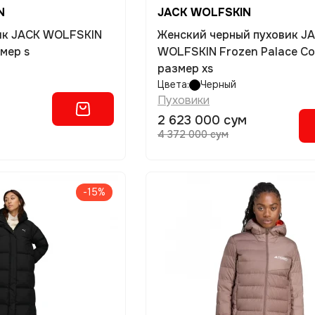
N
JACK WOLFSKIN
Женский черный пуховик J
мер s
WOLFSKIN Frozen Palace Co
размер xs
Цвета:
Черный
Пуховики
2 623 000 сум
4 372 000 сум
-15%