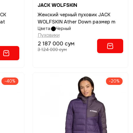
JACK WOLFSKIN
ACK
Женский черный пуховик JACK
at
WOLFSKIN Ather Down размер m
Цвета:
Черный
Пуховики
2 187 000 сум
3 124 000 сум
-40%
-20%