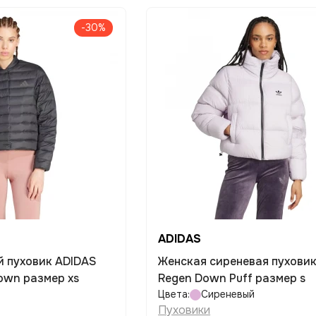
-30%
ADIDAS
й пуховик ADIDAS
Женская сиреневая пухови
Down размер xs
Regen Down Puff размер s
Цвета:
Сиреневый
Пуховики