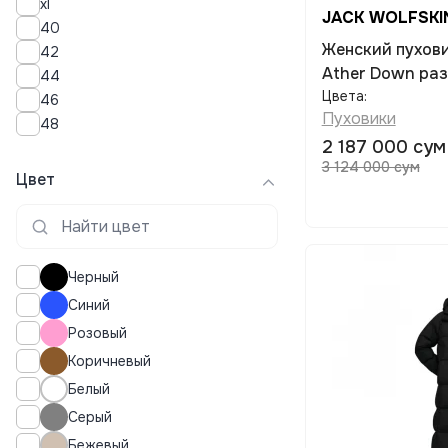
xl
JACK WOLFSKI
40
Женский пуховик JACK WOLFSKIN
42
Ather Down раз
44
Цвета:
46
Пуховики
48
2 187 000 сум
3 124 000 сум
Цвет
Черный
Синий
Розовый
Коричневый
Белый
Серый
Бежевый