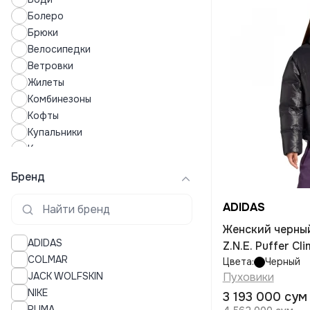
Болеро
Брюки
Велосипедки
Ветровки
Жилеты
Комбинезоны
Кофты
Купальники
Купальные костюмы
Куртки
Бренд
Леггинсы
Лонгсливы
ADIDAS
Лосины
Женский черны
Майки
ADIDAS
Z.N.E. Puffer C
Нижнее белье
COLMAR
Цвета:
Черный
Платья
JACK WOLFSKIN
Пуховики
Поло
NIKE
3 193 000 сум
Пуховики
PUMA