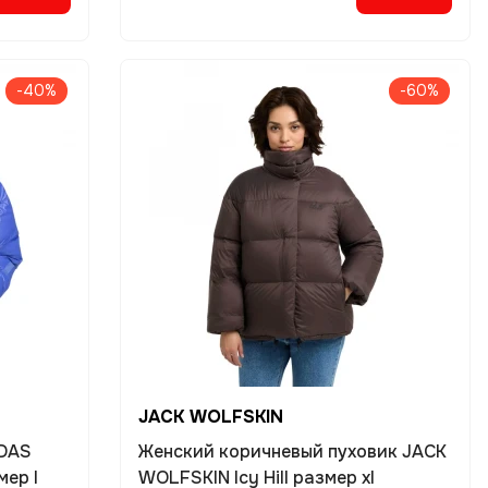
-40%
-60%
JACK WOLFSKIN
IDAS
Женский коричневый пуховик JACK
мер l
WOLFSKIN Icy Hill размер xl