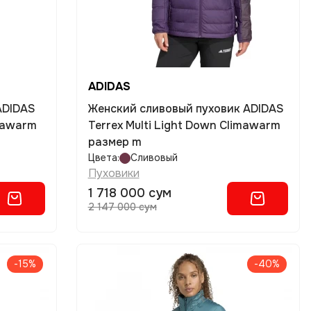
ADIDAS
ADIDAS
Женский сливовый пуховик ADIDAS
imawarm
Terrex Multi Light Down Climawarm
размер m
Цвета:
Сливовый
Пуховики
1 718 000 сум
2 147 000 сум
-15%
-40%