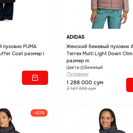
ADIDAS
й пуховик PUMA
Женский бежевый пуховик 
ffer Coat размер l
Terrex Multi Light Down Cl
размер m
Цвета:
Бежевый
Пуховики
1 288 000 сум
2 147 000 сум
-40%