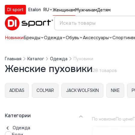
DI sport
Etalon
RU
Женщинам
Мужчинам
Детям
Новинки
Бренды
Одежда
Обувь
Аксессуары
Спортинв
Главная
Каталог
Одежда
Пуховики
Женские пуховики
28 товаров
ADIDAS
COLMAR
JACK WOLFSKIN
NIKE
P
Категории
По новизне
По цене
П
Одежда
Боди