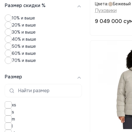
Цвета:
Бежевый
Размер скидки %
Пуховики
10% и выше
9 049 000 су
20% и выше
30% и выше
40% и выше
50% и выше
60% и выше
70% и выше
Размер
xs
s
m
l