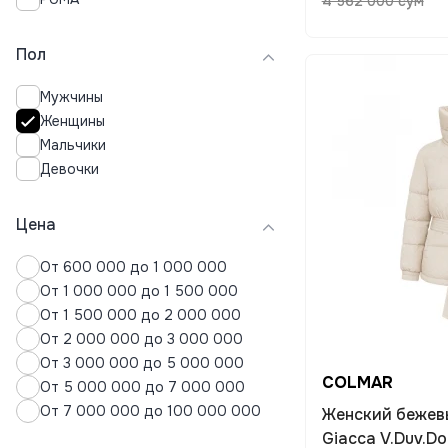
4 562 000 сум
Рубашки
Свитера
Пол
Свитшоты
Спортивные костюмы
Мужчины
Термобелье
Женщины
Толстовки
Мальчики
Топы
Девочки
Футболки
Хиджабы
Худи
Цена
Шорты
От 600 000 до 1 000 000
Юбки
От 1 000 000 до 1 500 000
От 1 500 000 до 2 000 000
От 2 000 000 до 3 000 000
От 3 000 000 до 5 000 000
COLMAR
От 5 000 000 до 7 000 000
От 7 000 000 до 100 000 000
Женский бежев
Giacca V.Duv.D