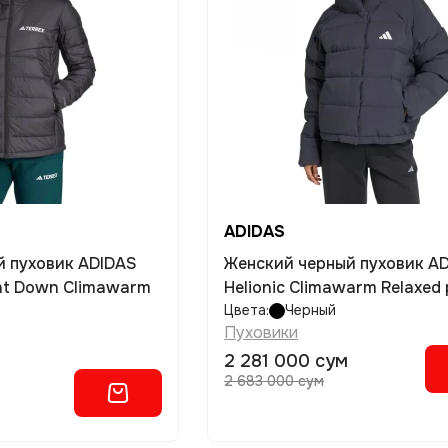
ADIDAS
й пуховик ADIDAS
Женский черный пуховик A
ght Down Climawarm
Helionic Climawarm Relaxed 
Цвета:
Черный
Пуховики
2 281 000 сум
2 683 000 сум