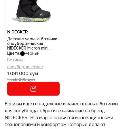
NIDECKER
Детские черные ботинки
сноубордические
NIDECKER Micron mini
размер 13c1
Цвета:
Черный
Ботинки
сноубордические
1 091 000 сум
1 559 000 сум
Если вы ищете надежные и качественные ботинки
для сноуборда, обратите внимание на бренд
NIDECKER. Эта марка славится инновационными
технологиями и комфортом, которые делают