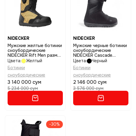
NIDECKER
NIDECKER
Мужские желтые ботинки
Мужские черные ботинки
сноубордические
сноубордические
NIDECKER Rift Men размер
NIDECKER Cascade
10,5
размер 120
Цвета:
Желтый
Цвета:
Черный
Ботинки
Ботинки
сноубордические
сноубордические
3 140 000 сум
2 146 000 сум
5 234 000 сум
3 576 000 сум
-30%