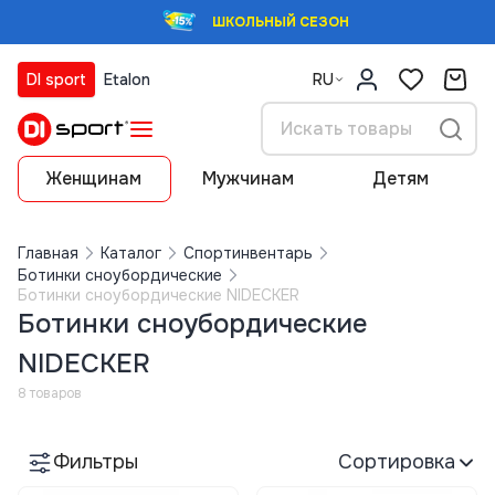
ШКОЛЬНЫЙ СЕЗОН
DI sport
Etalon
RU
Женщинам
Мужчинам
Детям
Главная
Каталог
Спортинвентарь
Ботинки сноубордические
Ботинки сноубордические NIDECKER
Ботинки сноубордические
NIDECKER
8 товаров
Фильтры
Сортировка