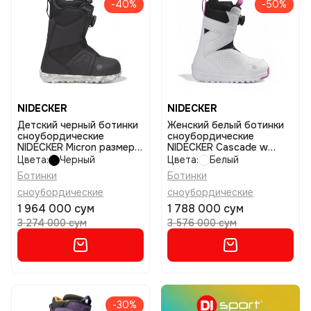
-40%
-50%
NIDECKER
NIDECKER
Детский черный ботинки
Женский белый ботинки
сноубордические
сноубордические
NIDECKER Micron размер
NIDECKER Cascade w
4
размер 5,5
Цвета:
Черный
Цвета:
Белый
Ботинки
Ботинки
сноубордические
сноубордические
1 964 000 сум
1 788 000 сум
3 274 000 сум
3 576 000 сум
-30%