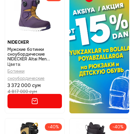
NIDECKER
Мужские ботинки
сноубордические
NIDECKER Altai Men
размер 10,5
Цвета:
Ботинки
сноубордические
3 372 000 сум
4 817 000 сум
-40%
-40%