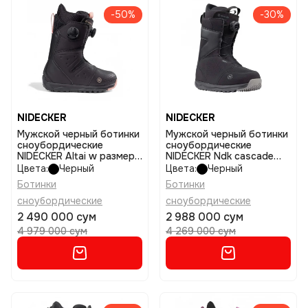
-50%
-30%
NIDECKER
NIDECKER
Мужской черный ботинки
Мужской черный ботинки
сноубордические
сноубордические
NIDECKER Altai w размер
NIDECKER Ndk cascade
5,5
men размер 11
Цвета:
Черный
Цвета:
Черный
Ботинки
Ботинки
сноубордические
сноубордические
2 490 000 сум
2 988 000 сум
4 979 000 сум
4 269 000 сум