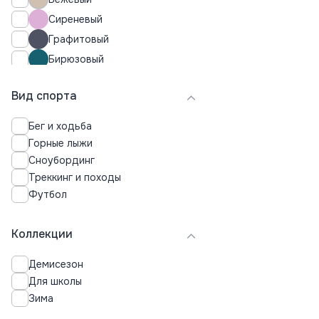
44
Сиреневый
d44
Графитовый
46
Бирюзовый
48
50
Кремовый
52
Вид спорта
Изумрудный
54
Бег и ходьба
56
Горные лыжи
58
Сноубординг
98
Треккинг и походы
104
Футбол
110
116
128
Коллекции
140
Демисезон
152
Для школы
164
Зима
176