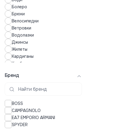
Болеро
Брюки
Велосипедки
Ветровки
Водолазки
Джинсы
Жилеты
Кардиганы
Комбинезоны
Кофты
Бренд
Купальники
Купальные костюмы
Куртки
Леггинсы
BOSS
Лонгсливы
CAMPAGNOLO
Лосины
EA7 EMPORIO ARMANI
Майки
SPYDER
Нижнее белье