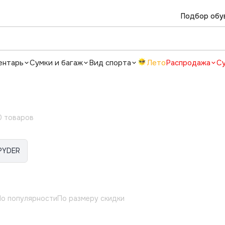
Подбор обу
ентарь
Сумки и багаж
Вид спорта
Лето
Распродажа
С
0 товаров
PYDER
о популярности
По размеру скидки