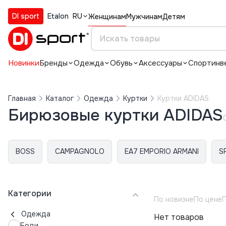
DI sport
Etalon
RU
Женщинам
Мужчинам
Детям
Новинки
Бренды
Одежда
Обувь
Аксессуары
Спортинв
Главная
Каталог
Одежда
Куртки
Куртки ADIDAS
Бирюзовые куртки ADIDAS
BOSS
CAMPAGNOLO
EA7 EMPORIO ARMANI
S
Категории
По новизне
По цене
П
Одежда
Нет товаров
Боди