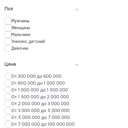
Пальто
Пол
Пижамы
Плавки
Мужчины
Платья
Женщины
Поло
Мальчики
Пуховики
Унисекс детский
Рубашки
Девочки
Свитера
Свитшоты
Спортивные костюмы
Цена
Термобелье
От 300 000 до 600 000
Толстовки
От 600 000 до 1 000 000
Топы
От 1 000 000 до 1 500 000
Футболки
От 1 500 000 до 2 000 000
Хиджабы
От 2 000 000 до 3 000 000
Худи
От 3 000 000 до 5 000 000
Шорты
От 5 000 000 до 7 000 000
Юбки
От 7 000 000 до 100 000 000